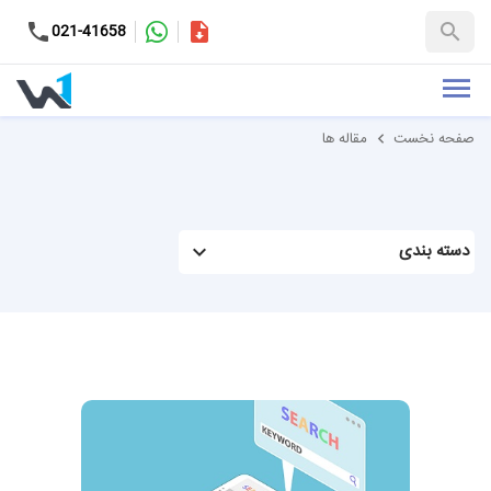
کاتالوگ
021-41658
+98-9937653151
صفحه نخست
مقاله ها
دسته بندی