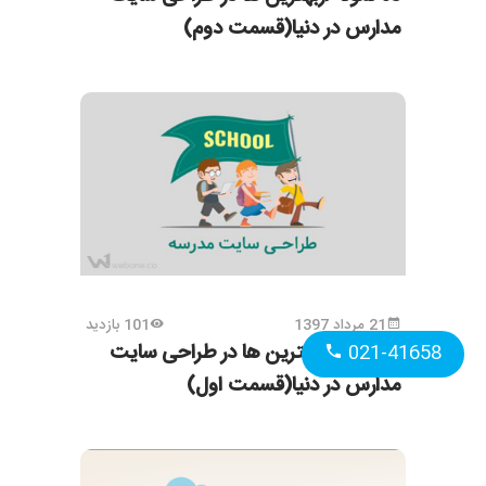
مدارس در دنیا(قسمت دوم)
21 مرداد 1397
101 بازدید
ده نمونه ازبهترین ها در طراحی سایت
021-41658
مدارس در دنیا(قسمت اول)