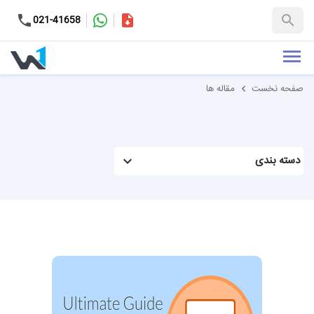
کاتالوگ
021-41658
+98-9937653151
صفحه نخست
مقاله ها
دسته بندی