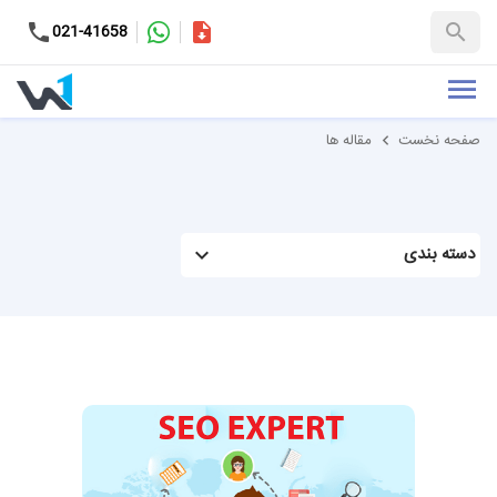
کاتالوگ
021-41658
+98-9937653151
صفحه نخست
مقاله ها
دسته بندی