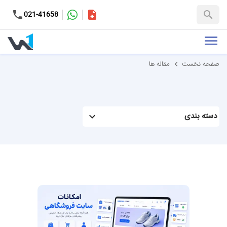
کاتالوگ
021-41658
+98-9937653151
صفحه نخست
مقاله ها
دسته بندی