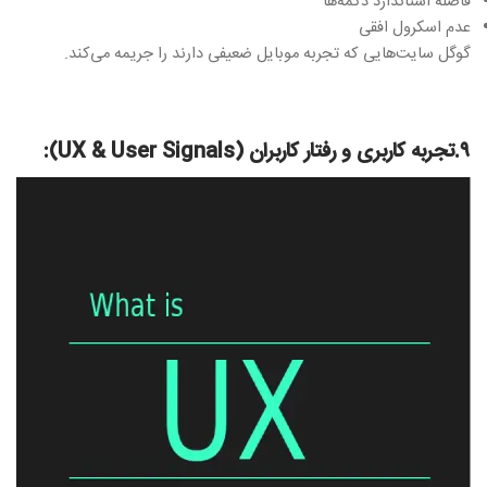
فاصله استاندارد دکمه‌ها
عدم اسکرول افقی
گوگل سایت‌هایی که تجربه موبایل ضعیفی دارند را جریمه می‌کند.
۹.تجربه کاربری و رفتار کاربران (UX & User Signals):