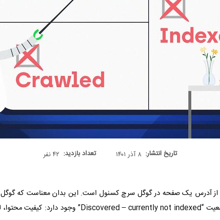
تاریخ انتشار:
تعداد بازدید:
۸ آذر ۱۴۰۱
۴۲ نفر
ز آدرس یک صفحه در گوگل سرچ کسنول است. این بدان معناست که گوگل ی
عیت “
Discovered – currently not indexed
” وجود دارد: کیفیت محتوا،