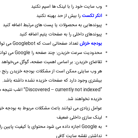
وب سایت خود را با لینک ها اسپم نکنید
انکر تکست
را بیش از حد بهینه نکنید
پیوندهایی به محصولات یا پست های مرتبط اضافه کنید
پیوندهای داخلی را به صفحات یتیم اضافه کنید
بودجه خزش
تعداد صفحاتی است که
Googlebot
می توان
محدودیت سرعت خزیدن: چند صفحه را
Google
می تواند
تقاضای خزیدن: بر اساس اهمیت صفحه، گوگل می‌خواهد چن
هر وب سایتی ممکن است از مشکلات بودجه خزیدن رنج ببرد
بیشتری وجود دارد که صفحات خزیده نشده داشته باشد.
“
Discovered – currently not indexed
” اغلب نتیجه 
خزیده نخواهند شد.
عوامل زیادی می توانند باعث مشکلات مربوط به بودجه خزی
لینک سازی داخلی ضعیف
به
Google
اجازه داده می شود محتوای با کیفیت پایین را
نداشتن نقشه سایت کافی