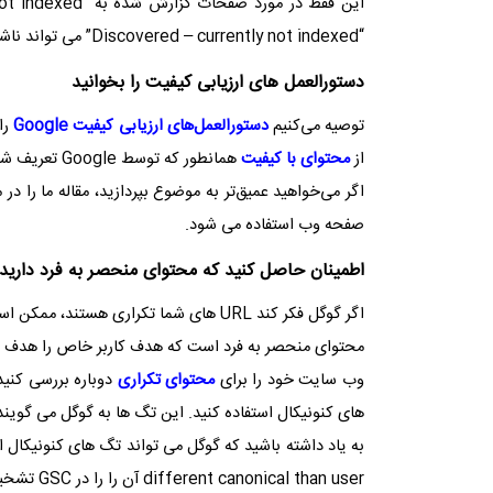
این فقط در مورد صفحات گزارش شده به “
not indexed
“
Discovered – currently not indexed
” می تواند نا
دستورالعمل های ارزیابی کیفیت را بخوانید
توصیه می‌کنیم
دستورالعمل‌های ارزیابی کیفیت
Google
را
از
محتوای با کیفیت
همانطور که توسط
Google
تعریف شده
اگر می‌خواهید عمیق‌تر به موضوع بپردازید، مقاله ما را در 
صفحه وب استفاده می شود.
اطمینان حاصل کنید که محتوای منحصر به فرد دارید
اگر گوگل فکر کند
URL
های شما تکراری هستند، ممکن است 
محتوای منحصر به فرد است که هدف کاربر خاص را هدف قر
وب سایت خود را برای
محتوای تکراری
دوباره بررسی کنید.
های کنونیکال استفاده کنید. این تگ ها به گوگل می گوی
به یاد داشته باشید که گوگل می تواند تگ های کنونیکال ای
different canonical than user
آن را را در
GSC
تشخیص