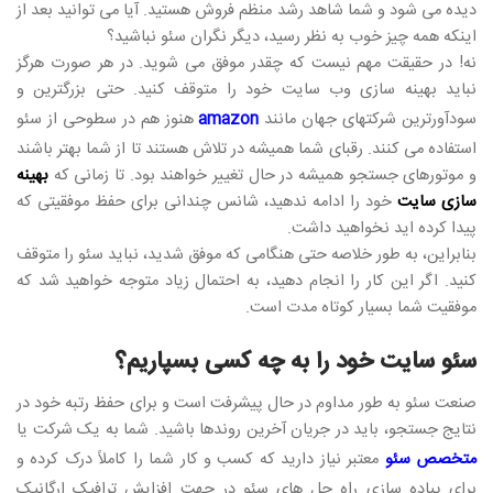
دیده می شود و شما شاهد رشد منظم فروش هستید. آیا می توانید بعد از
اینکه همه چیز خوب به نظر رسید، دیگر نگران سئو نباشید؟
نه! در حقیقت مهم نیست که چقدر موفق می شوید. در هر صورت هرگز
نباید بهینه سازی وب سایت خود را متوقف کنید. حتی بزرگترین و
سودآورترین شرکتهای جهان مانند
amazon
هنوز هم در سطوحی از سئو
استفاده می کنند. رقبای شما همیشه در تلاش هستند تا از شما بهتر باشند
و موتورهای جستجو همیشه در حال تغییر خواهند بود. تا زمانی که
بهینه
سازی سایت
خود را ادامه ندهید، شانس چندانی برای حفظ موفقیتی که
پیدا کرده اید نخواهید داشت.
بنابراین، به طور خلاصه حتی هنگامی که موفق شدید، نباید سئو را متوقف
کنید. اگر این کار را انجام دهید، به احتمال زیاد متوجه خواهید شد که
موفقیت شما بسیار کوتاه مدت است.
سئو سایت خود را به چه کسی بسپاریم؟
صنعت سئو به طور مداوم در حال پیشرفت است و برای حفظ رتبه خود در
نتایج جستجو، باید در جریان آخرین روندها باشید. شما به یک شرکت یا
متخصص سئو
معتبر نیاز دارید که کسب و کار شما را کاملاً درک کرده و
برای پیاده سازی راه حل های سئو در جهت افزایش ترافیک ارگانیک