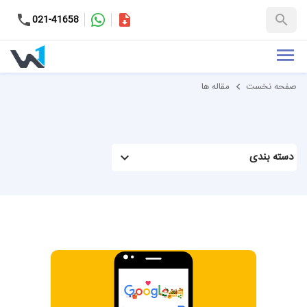
کاتالوگ
021-41658
+98-9937653151
صفحه نخست
مقاله ها
دسته بندی