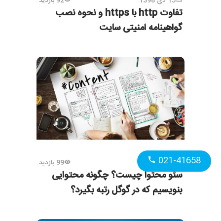
15 دی 1398
92 بازدید
تفاوت http با https و نحوه نصب
گواهینامه امنیتی سایت
021-41658
8 دی 1398
99 بازدید
سئو محتوا چیست؟ چگونه محتوایی
بنویسیم که در گوگل رتبه بگیرد؟