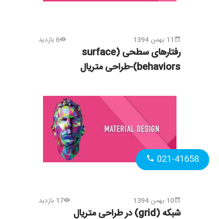
11 بهمن 1394
6 بازدید
رفتارهای سطحی (surface
behaviors)-طراحی متریال
021-41658
10 بهمن 1394
17 بازدید
شبکه (grid) در طراحی متریال