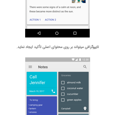
تایپوگرافی میتواند بر روی محتوای اصلی تأکید ایجاد نماید.