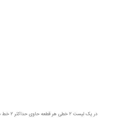
در یک لیست ۲ خطی هر قطعه حاوی حداکثر ۲ خط متن میباشد. مقدار متن میتواند در قطعات یک لیست متغیر باشد.