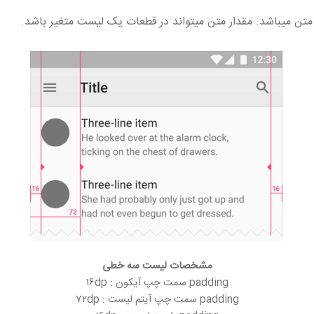
مشخصات لیست سه خطی
padding سمت چپ آیکون : ۱۶dp
padding سمت چپ آیتم لیست : ۷۲dp