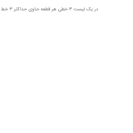
در یک لیست ۳ خطی هر قطعه حاوی حداکثر ۳ خط متن میباشد. مقدار متن میتواند در قطعات یک لیست متغیر باشد.