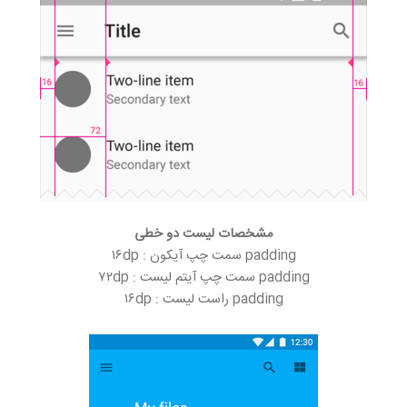
مشخصات لیست دو خطی
padding سمت چپ آیکون : ۱۶dp
padding سمت چپ آیتم لیست : ۷۲dp
padding راست لیست : ۱۶dp