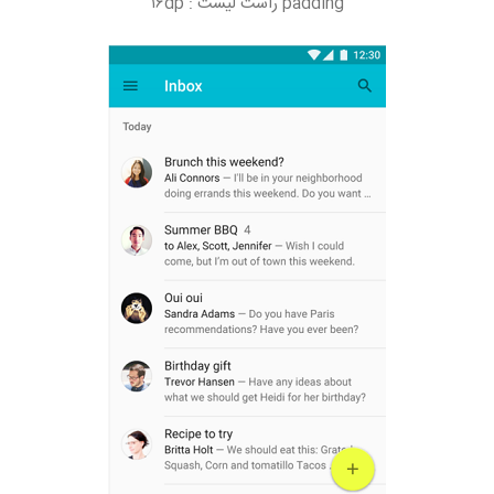
padding راست لیست : ۱۶dp