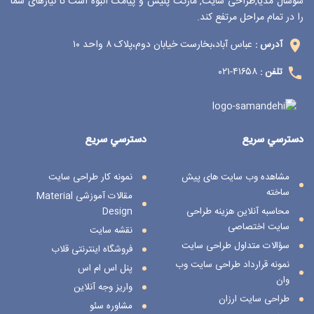
سوشال مدیا,طراحی سایت, مارکت پلیس و پیامک انبوه است تا نیازهای شما
را در تمام مراحل مرتفع کند.
عباس آباد،بخارست خیابان دوم،پلاک ۸ واحد ۱۰
آدرس :
۴۱۶۵۸-۰۲۱
تلفن :
دسترسي سريع
دسترسي سريع
مشاهده وب سایت های پیش
نمونه کار طراحی سایت
ساخته
مقالات آموزشی Material
محاسبه آنلاین هزینه طراحی
Design
سایت اختصاصی
نقشه سایت
سؤالات متداول طراحی سایت
فروشگاه اینترنتی قلاب
نمونه قرارداد طراحی سایت وب
پنل اس ام اس
وان
واریز وجه آنلاین
طراحی سایت ارزان
مشاوره سئو