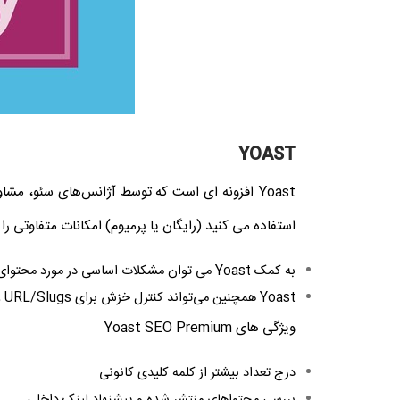
YOAST
Yoast افزونه‌ ای است که توسط آژانس‌های سئو، 
استفاده می کنید (رایگان یا پرمیوم) امکانات متفاوتی را 
به کمک Yoast می توان مشکلات اساسی در مورد محتوای تکراری، صفحات برچسب، کنترل URL های دسته و برچسب، تگ های کنونیکال و موارد را حل کرد.
Yoast همچنین می‌‌‌تواند کنترل خزش برای URL/Slugs و Taxonomies مختلف، ساخت نقشه سایت، پیکربندی robots.txt، ارزیابی سئو محتوا را انجام دهد.
ویژگی های Yoast SEO Premium
درج تعداد بیشتر از کلمه کلیدی کانونی