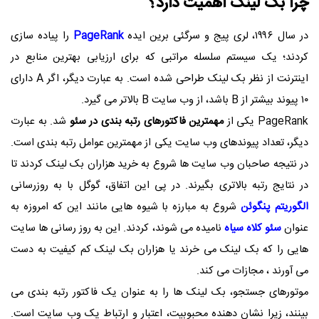
چرا بک لینک اهمیت دارد؟
در سال ۱۹۹۶، لری پیج و سرگئی برین ایده
PageRank
را پیاده سازی
کردند؛ یک سیستم سلسله مراتبی که برای ارزیابی بهترین منابع در
اینترنت از نظر بک لینک طراحی شده است. به عبارت دیگر، اگر A دارای
۱۰ پیوند بیشتر از B باشد، از وب سایت B بالاتر می گیرد.
PageRank یکی از
مهمترین فاکتورهای رتبه بندی در سئو
شد. به عبارت
دیگر، تعداد پیوندهای وب سایت یکی از مهمترین عوامل رتبه بندی است.
در نتیجه صاحبان وب سایت ها شروع به خرید هزاران بک لینک کردند تا
در نتایج رتبه بالاتری بگیرند. در پی این اتفاق، گوگل با به روزرسانی
الگوریتم پنگوئن
شروع به مبارزه با شیوه هایی مانند این که امروزه به
عنوان
سئو کلاه سیاه
نامیده می شوند، کردند. این به روز رسانی ها سایت
هایی را که بک لینک می خرند یا هزاران بک لینک کم کیفیت به دست
می آورند ، مجازات می کند.
موتورهای جستجو، بک لینک ها را به عنوان یک فاکتور رتبه بندی می
بینند، زیرا نشان دهنده محبوبیت، اعتبار و ارتباط یک وب سایت است.