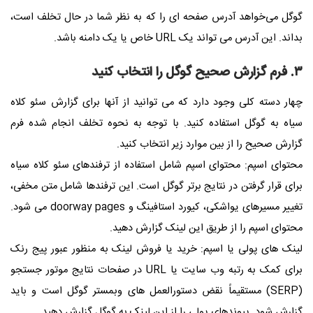
گوگل می‌خواهد آدرس صفحه ای را که به نظر شما در حال تخلف است،
بداند. این آدرس می تواند یک
URL
خاص یا یک دامنه باشد
.
۳. فرم گزارش صحیح گوگل را انتخاب کنید
چهار دسته کلی وجود دارد که می توانید از آنها برای گزارش سئو کلاه
سیاه به گوگل استفاده کنید. با توجه به نحوه تخلف انجام شده فرم
گزارش صحیح را از بین موارد زیر انتخاب کنید.
محتوای اسپم: محتوای اسپم شامل استفاده از ترفندهای سئو کلاه سیاه
برای قرار گرفتن در نتایج برتر گوگل است. این ترفندها شامل متن مخفی،
تغییر مسیرهای یواشکی، کیورد استافینگ و
doorway pages
می شود
.
محتوای اسپم را از طریق
این لینک
گزارش دهید.
لینک های پولی یا اسپم: خرید یا فروش لینک به منظور عبور پیج رنک
برای کمک به رتبه وب سایت یا
URL
در صفحات نتایج موتور جستجو
(
SERP
) مستقیماً نقض دستورالعمل های وبمستر گوگل است و باید
گزارش شود. پیوندهای پولی را از
این لینک
به گوگل گزارش دهید.