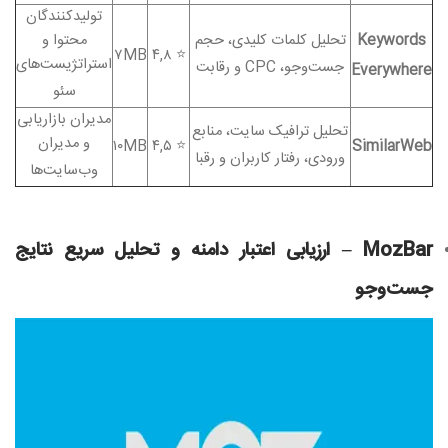
تولیدکنندگان
Keywords
تحلیل کلمات کلیدی، حجم
محتوا و
۷MB
۴,۸
⭐
استراتژیست‌های
جست‌وجو،
CPC
و رقابت
Everywhere
سئو
مدیران بازاریابی
تحلیل ترافیک سایت، منابع
و مدیران
۱۰MB
۴,۵
⭐
SimilarWeb
ورودی، رفتار کاربران و رقبا
وب‌سایت‌ها
MozBar –
ارزیابی اعتبار دامنه و تحلیل سریع نتایج
جست‌وجو