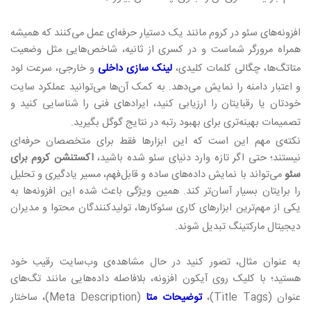
افزونه‌های سئو در کروم مانند یک دستیار حرفه‌ای عمل می‌کنند که همیشه
همراه مرورگر شماست و در کسری از ثانیه، شاخص‌هایی مثل وضعیت
متاتگ‌ها، چگالی کلمات کلیدی،
لینک‌ سازی داخلی
و خارجی، سرعت لود
و اعتبار دامنه را نمایش می‌دهد. به کمک آن‌ها می‌توانید عملکرد سایت
خودتان یا رقبایتان را ارزیابی کنید، ایرادهای فنی را شناسایی کنید و
تصمیمات بهینه‌تری برای بهبود رتبه در نتایج گوگل بگیرید
.
نکته‌ی مهم این است که این ابزارها فقط برای متخصصان حرفه‌ای
نیستند؛ حتی اگر تازه وارد دنیای سئو شده باشید،
اکستنشن کروم برای
سئو
می‌تواند با نمایش داده‌های ساده و قابل‌فهم، مسیر یادگیری و تحلیل
را برایتان بسیار آسان‌تر کند. همین ویژگی باعث شده این افزونه‌ها به
یکی از مهم‌ترین ابزارهای کاری سئوکارها، تولیدکنندگان محتوا و مدیران
دیجیتال مارکتینگ تبدیل شوند
.
به عنوان مثال، تصور کنید در حال مشاهده‌ی وب‌سایت رقیب خود
هستید؛ با کلیک روی آیکون افزونه، بلافاصله داده‌هایی مانند تگ‌های
عنوان
(Title Tags)
،
توضیحات متا
(Meta Description)
، ساختار