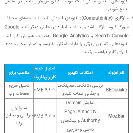
افزونه‌های سنگین ممکن است موجب کندی مرورگر و تأخیر در نمایش
نتایج شوند
.
سازگاری
(Compatibility):
افزونه‌ی ایده‌آل باید با نسخه‌های مختلف
مرورگر کروم سازگار باشد و بتواند با ابزارهای تحلیلی دیگر مانند
Google
Search Console
و
Google Analytics
به‌صورت هم‌زمان کار کند.
افزونه‌هایی که این ویژگی را دارند، امکان مقایسه و اعتبارسنجی داده‌ها
را برای کاربر فراهم می‌کنند
.
امتیاز
حجم
نام افزونه
امکانات کلیدی
مناسب برای
کاربران
افزونه
بررسی متاتگ‌ها، هدینگ‌ها
تحلیل سریع
۵MB
۴,۶
⭐
SEOquake
و چگالی کلمات کلیدی
صفحات وب
نمایش
Domain
سئوکاران
Page
،
Authority
حرفه‌ای و تحلیل
۶MB
۴,۷
⭐
MozBar
Authority
و لینک‌های
رقبا
داخلی و خارجی