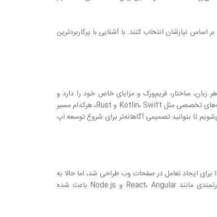
 اساس نیازشان انتخاب کنند. با آشنایی با پرکاربردترین
 زبان، ساختار، فریم‌ورک و مزایای خاص خود را دارد و
انتخاب آن به نوع پروژه، سیستم‌عامل هدف و مهارت تیم بستگی دارد. از زبان‌های پرکاربردی مانند JavaScript و Python گرفته تا گزینه‌های تخصصی مثل Kotlin، Swift و Rust، هرکدام مسیر
ارائه می‌دهند. در ادامه، با ویژگی‌ها، مزایا و معایب بیش از ۱۰ زبان محبوب آشنا می‌شویم تا بتوانید تصمیمی آگاهانه‌تر برای شروع توسعه اپ
 برای ایجاد تعامل در صفحات وب طراحی شد، اما حالا به
یک ابزار چندمنظوره برای ساخت اپلیکیشن‌های وب، موبایل و حتی دسکتاپ تبدیل شده است. وجود فریم‌ورک‌ها و موتورهای قدرتمندی مانند React، Angular و Node.js باعث شده