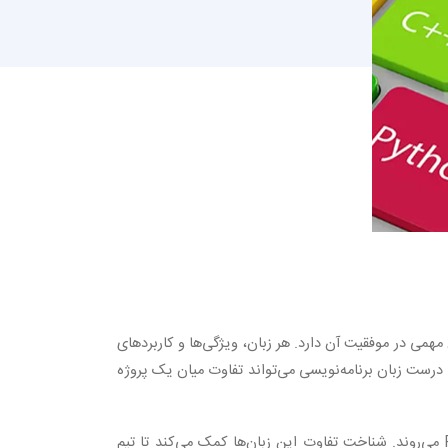
همی در موفقیت آن دارد. هر زبان، ویژگی‌ها و کاربردهای
اب درست زبان برنامه‌نویسی می‌تواند تفاوت میان یک پروژه
توسعه‌ دهندگان معمولاً با توجه به هدف، نوع سیستم‌ عامل و بودجه، سراغ زبان‌هایی مانند JavaScript، Kotlin، Swift یا Python می‌روند. شناخت تفاوت این زبان‌ها کمک می‌کند تا تیم