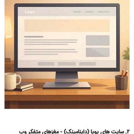
۲. سایت ‌های پویا (داینامینک) - مغزهای متفکر وب