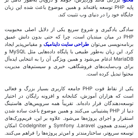
توسعه یافته‌اند و همین موضوع باعث شده این زبان
د را در دنیای وب تثبیت کند.
دگیری و شروع سریع یکی از دلایل اصلی محبوبیت
میان مبتدیان است، چرا که حتی بدون دانش عمیق
یسی می‌توان
طراحی سایت داینامیک
و مقیاس‌پذیر ایجاد
زبان به‌طور طبیعی با پایگاه داده‌هایی مثل
MySQL
و
ادغام می‌شود و همین ویژگی آن را به انتخابی ایده‌آل
سایت‌های فروشگاهی، خبری و سیستم‌های مدیریت
یل کرده است
.
قاط قوت
PHP
جامعه کاربری بسیار بزرگ و فعالی
اران آموزش، کتابخانه و افزونه رایگان در اختیار
دگان قرار داده‌اند. تقریباً همه سرویس‌های هاستینگ
پشتیبانی می‌کنند و همین موضوع باعث ساده شدن
 اجرای پروژه‌ها می‌شود. علاوه بر این، فریم‌ورک‌های
 همچون
Laravel
،
Symfony
و
CodeIgniter
امکان
‌تر، ساختارمندتر و امن‌تر پروژه‌ها را فراهم می‌کنند.