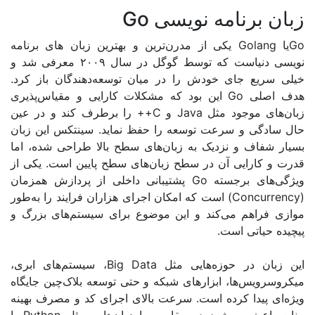
رنامه نویسی Go
یکی از مدرن‌ترین و بهترین زبان های برنامه
نویسی دنیاست که توسط گوگل در سال ۲۰۰۹ معرفی شد و
ع جای خودش را در میان توسعه‌دهندگان باز کرد.
ی
Go
این بود که مشکلات کارایی و مقیاس‌پذیری
 موجود مثل
Java
و
C++
را برطرف کند و در عین
ی و سرعت توسعه را حفظ نماید. سینتکس این زبان
اف و نزدیک به زبان‌های سطح بالا طراحی شده، اما
ارایی آن در سطح زبان‌های سطح پایین است. یکی از
ی برجسته
Go
پشتیبانی داخلی از پردازش همزمان
است که امکان اجرای هزاران فرایند را به‌طور
اهم می‌کند و این موضوع برای سیستم‌های بزرگ و
اتی است
.
 در حوزه‌هایی مثل
Big Data
، سیستم‌های ابری،
س‌ها، ابزارهای شبکه و حتی توسعه بلاک‌چین جایگاه
یدا کرده است. سرعت بالای اجرای کد و مصرف بهینه