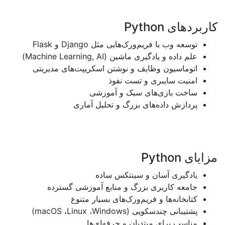
های
Python
عه وب با فریم‌ورک‌هایی مثل
Django
و
Flask
 داده و یادگیری ماشین
(Machine Learning, AI)
ماسیون وظایف و نوشتن اسکریپت‌های مدیریتی
یت سایبری و تست نفوذ
ت بازی‌های سبک و آموزشی
ازش داده‌های بزرگ و تحلیل آماری
Python
گیری آسان و سینتکس ساده
عه کاربری بزرگ و منابع آموزشی گسترده
خانه‌ها و فریم‌ورک‌های بسیار متنوع
یبانی چندسکویی
(Windows
،
Linux
،
macOS)
سب برای مبتدیان و حرفه‌ای‌ها