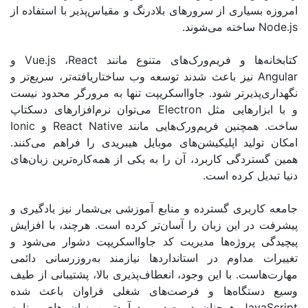
یاری از سرورهای بلادرنگ و مقیاس‌پذیر با استفاده از
ساخته می‌شوند
.
ها و فریم‌ورک‌های متنوع مانند
React
،
Vue.js
و
نیز باعث شدند توسعه وب ساختاریافته‌تر، سریع‌تر و
ذیرتر شود. جاوااسکریپت تنها به مرورگر محدود نیست
رهایی مثل
Electron
می‌توان نرم‌افزارهای دسکتاپ
چنین فریم‌ورک‌هایی مانند
React Native
و
Ionic
ید اپلیکیشن‌های موبایل هیبریدی را فراهم می‌کنند.
دگی کاربرد، آن را به یکی از همه‌کاره‌ترین زبان‌های
ل کرده است.
بری گسترده و منابع آموزشی بی‌شمار نیز یادگیری و
 این زبان را آسان‌تر کرده است. هرچند، با افزایش
پروژه‌ها مدیریت کد جاوااسکریپت دشوار می‌شود و
مداوم در استانداردها نیازمند به‌روزرسانی دائمی
ت. با این وجود، انعطاف‌پذیری بالا، پشتیبانی از طیف
تگاه‌ها و فرصت‌های شغلی فراوان باعث شده
Ja
همچنان در صدر پردرآمدترین زبان های برنامه