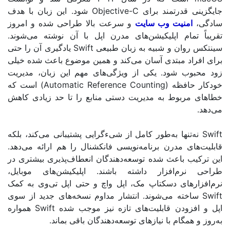
قدرتمند برای
Objective-C
شود. این زبان با هدف
منیت وب سایت
و سرعت بالا طراحی شده و امروز
مام اپلیکیشن‌های مدرن اپل با آن نوشته می‌شوند.
وان و شبیه به زبان طبیعی
Swift
یادگیری آن را حتی
د مبتدی آسان می‌کند و همین موضوع باعث شده خیلی
ب شود. یکی از ویژگی‌های مهم این زبان، مدیریت
افظه
(Automatic Reference Counting)
است که
ربوط به مدیریت دستی منابع را تا حد زیادی کاهش
تنها به‌طور کامل از شیءگرایی پشتیبانی می‌کند، بلکه
ی مدرن برنامه‌نویسی فانکشنال را هم ارائه می‌دهد.
 باعث شده توسعه‌دهندگان انعطاف‌پذیری بیشتری در
م‌افزار داشته باشند. اپلیکیشن‌های موبایل،
رهای دسکتاپ مک، اپل واچ و حتی اپل تی‌وی به کمک
خته می‌شوند. انتشار مداوم نسخه‌های جدید از سوی
زودن قابلیت‌های تازه نیز موجب شده
Swift
همواره
مگام با نیازهای توسعه‌دهندگان باقی بماند
.