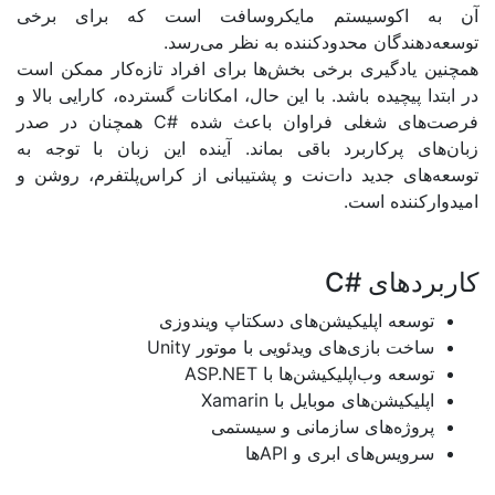
کوسیستم مایکروسافت است که برای برخی
دگان محدودکننده به نظر می‌رسد.
دگیری برخی بخش‌ها برای افراد تازه‌کار ممکن است
یچیده باشد. با این حال، امکانات گسترده، کارایی بالا و
ی شغلی فراوان باعث شده
#C
همچنان در صدر
پرکاربرد باقی بماند. آینده این زبان با توجه به
 جدید دات‌نت و پشتیبانی از کراس‌پلتفرم، روشن و
نده است
.
های
#C
عه اپلیکیشن‌های دسکتاپ ویندوزی
ت بازی‌های ویدئویی با موتور
Unity
ه وب‌اپلیکیشن‌ها با
ASP.NET
کیشن‌های موبایل با
Xamarin
ژه‌های سازمانی و سیستمی
یس‌های ابری و
API
ها