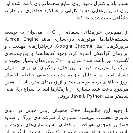
ا و کنترل دقیق روی منابع سخت‌افزاری باعث شده این
روژه‌هایی که به کارایی و عملکرد حداکثری نیاز دارند،
بیت‌شده پیدا کند
.
ین حوزه‌های استفاده از
C++
می‌توان به توسعه
ل‌ها، موتورهای بازی‌سازی مانند
Unreal Engine
،
یی مثل
Google Chrome
، نرم‌افزارهای مهندسی و
گرافیکی اشاره کرد. وجود کتابخانه‌ها و چارچوب‌های
ز باعث شده بتوان با
++C
پروژه‌های بسیار پیچیده و
دیریت کرد. با این حال، یادگیری آن برای مبتدیان
ت و به دلیل نیاز به مدیریت دستی حافظه، احتمال
ای برنامه‌نویسی بیشتر از زبان‌های مدرن است. همین
ث شده بسیاری از تازه‌کارها ابتدا به سراغ زبان‌هایی
نند
Python
یا
Java
بروند
.
این چالش‌ها،
++C
همچنان زبانی حیاتی در دنیای
حسوب می‌شود. بسیاری از شرکت‌های بزرگ و صنایع
ون هوافضا، بانکداری، شبیه‌سازی‌های پیچیده و
 حرفه‌ای همچنان به
++C
متکی هستند. یادگیری آن