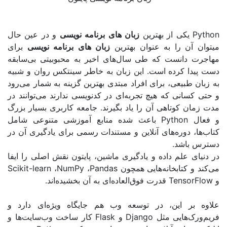
کی از بهترین
زبان
های
برنامه
نویسی
و در عین حال
ن را به عنوان بهترین
زبان
های
برنامه
نویسی
برای
انست که طی سال‌های اخیر به محبوبیتی بی‌سابقه
 کرده است. این زبان به خاطر سینتکس روان و شبیه
بیعی، برای افراد مبتدی بهترین گزینه به شمار می‌رود
نی که هیچ تجربه‌ای در کدنویسی ندارند می‌توانند در
کوتاهی آن را یاد بگیرند. جامعه کاربری بسیار بزرگ
باعث شده منابع آموزشی متنوعی شامل
دوره‌های آنلاین و مستندات رسمی برای یادگیری آن در
شد.
علم داده و یادگیری ماشین، پایتون نقش اصلی را ایفا
کتابخانه‌هایی همچون
Pandas
،
NumPy
،
Scikit-learn
قدرت فوق‌العاده‌ای به آن بخشیده‌اند
.
 این، در توسعه وب هم جایگاه ویژه‌ای دارد و
هایی مثل
Django
و
Flask
کار ساخت وب‌سایت‌ها و