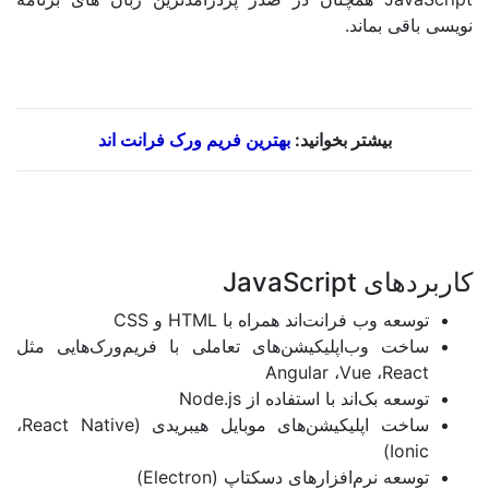
ی بماند
.
بیشتر بخوانید:
بهترین فریم ورک فرانت اند
های
JavaScript
عه وب فرانت‌اند همراه با
HTML
و
CSS
ت وب‌اپلیکیشن‌های تعاملی با فریم‌ورک‌هایی مثل
Angular
،
Vue
،
Re
ه بک‌اند با استفاده از
Node.js
ت اپلیکیشن‌های موبایل هیبریدی
(React Native
،
Io
عه نرم‌افزارهای دسکتاپ
(Electron)