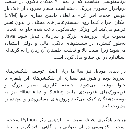
برنامه‌نویسی دنیاست که از دهه ۹۰ میلادی تاکنون در صنعت
ر حضوری پررنگ داشته است. شعار معروف آن «یک بار
مه‌جا اجرا کن» به لطف ماشین مجازی جاوا
(JVM)
ای کدها روی سیستم‌عامل‌های مختلف را بدون تغییر
کند. این ویژگی چندسکویی باعث شده جاوا به انتخابی
ای پروژه‌های بزرگ و سازمانی تبدیل شود
. Java
سترده در سیستم‌های بانکی، مالی و دولتی استفاده
را امنیت بالا و قابلیت اطمینان آن زبان را به گزینه‌ای
 در این صنایع بدل کرده است.
موبایل نیز سال‌ها زبان اصلی توسعه اپلیکیشن‌های
وده و هنوز هم بسیاری از اپلیکیشن‌های این پلتفرم با
شته می‌شوند. جامعه کاربری بسیار بزرگ و
های قدرتمندی مانند
Spring
و
Hibernate
نیز به
دگان کمک می‌کنند پروژه‌های مقیاس‌پذیر و پیچیده را
ند
.
گیری
Java
نسبت به زبان‌هایی مثل
Python
سخت‌تر
نویسی در آن طولانی‌تر و گاهی وقت‌گیرتر به نظر