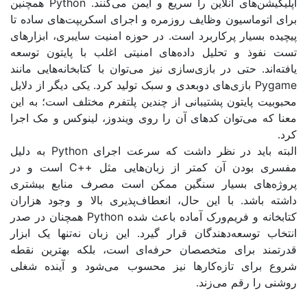
های آنلاین را سریع و ایمن می‌کنند
. Python
همچنین
اسیون وظایف روزمره و اجرای اسکریپت‌های ساده تا
یار پرکاربرد است. در حوزه امنیت سایبری، ابزارهای
 و تحلیل داده‌های امنیتی اغلب با پایتون توسعه
 حتی در بازی‌سازی نیز می‌توان با کتابخانه‌هایی مانند
بازی‌های دوبعدی و سبک تولید کرد. یکی دیگر از دلایل
ایتون پشتیبانی از چندین پلتفرم مختلف است؛ به این
ی‌توان کدهای آن را روی ویندوز، لینوکس و مک اجرا
ید در نظر داشت که سرعت اجرای
Python
به دلیل
دن آن کمتر از زبان‌هایی مثل
++C
است و در
ی بسیار سنگین ممکن است مصرف منابع بیشتری
د. با این حال، انعطاف‌پذیری بالا و وجود هزاران
و فریم‌ورک آماده باعث شده
Python
همچنان در صدر
سعه‌دهندگان قرار گیرد. این زبان نه‌تنها یک ابزار
برای متخصصان حرفه‌ای است، بلکه بهترین نقطه
ی تازه‌کارها نیز محسوب می‌شود و آینده شغلی
رقم می‌زند
.