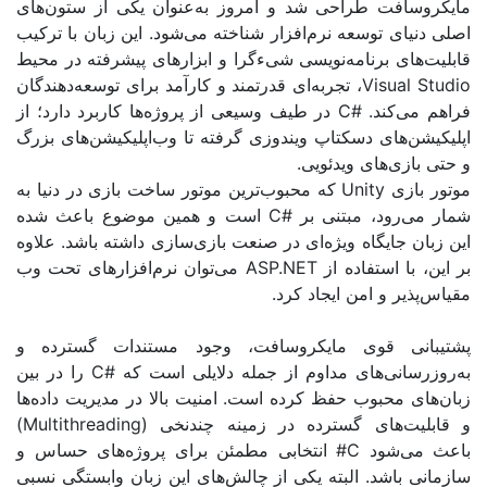
فت طراحی شد و امروز به‌عنوان یکی از ستون‌های
ی توسعه نرم‌افزار شناخته می‌شود. این زبان با ترکیب
ی برنامه‌نویسی شیءگرا و ابزارهای پیشرفته در محیط
Visua
، تجربه‌ای قدرتمند و کارآمد برای توسعه‌دهندگان
کند
.
#C
در طیف وسیعی از پروژه‌ها کاربرد دارد؛ از
های دسکتاپ ویندوزی گرفته تا وب‌اپلیکیشن‌های بزرگ
ی‌های ویدئویی.
ی
Unity
که محبوب‌ترین موتور ساخت بازی در دنیا به
ود، مبتنی بر
#C
است و همین موضوع باعث شده
جایگاه ویژه‌ای در صنعت بازی‌سازی داشته باشد. علاوه
 استفاده از
ASP.NET
می‌توان نرم‌افزارهای تحت وب
ر و امن ایجاد کرد
.
ی قوی مایکروسافت، وجود مستندات گسترده و
نی‌های مداوم از جمله دلایلی است که
#C
را در بین
محبوب حفظ کرده است. امنیت بالا در مدیریت داده‌ها
‌های گسترده در زمینه چندنخی
(Multithreading)
شود
C#
انتخابی مطمئن برای پروژه‌های حساس و
اشد. البته یکی از چالش‌های این زبان وابستگی نسبی