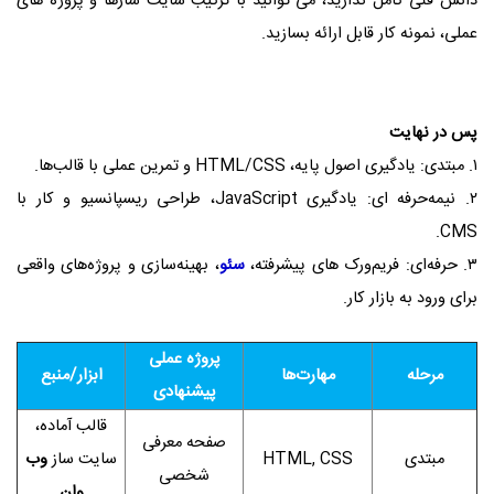
دانش فنی کامل ندارید، می‌ توانید با ترکیب سایت‌ سازها و پروژه‌ های
عملی، نمونه‌ کار قابل ارائه بسازید.
پس در نهایت
۱. مبتدی: یادگیری اصول پایه، HTML/CSS و تمرین عملی با قالب‌ها.
۲. نیمه‌حرفه‌ ای: یادگیری JavaScript، طراحی ریسپانسیو و کار با
CMS.
۳. حرفه‌ای: فریم‌ورک‌ های پیشرفته،
سئو
، بهینه‌سازی و پروژه‌های واقعی
برای ورود به بازار کار.
پروژه عملی
مرحله
مهارت‌ها
ابزار/منبع
پیشنهادی
قالب آماده،
صفحه معرفی
مبتدی
HTML, CSS
سایت‌ ساز
وب
شخصی
وان