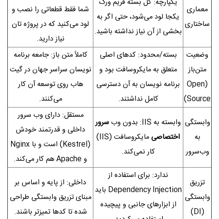
یکپارچه: کل بسته فریم‌ ورک
معماری
شما فقط قطعاتی را نصب و
یکجا لود می‌شود، حتی اگر به
ساختاری
لود می‌کنید که در پروژه‌ تان
بخشی از آن نیاز نداشته باشید.
نیاز دارید.
وضعیت
بسته/محدود: کدهای اصلی
کاملاً متن‌ باز: جامعه برنامه‌
متن‌باز
متعلق به مایکروسافت بود و
نویسان سراسر جهان در گیت‌
(Open
برنامه‌ نویسان به آن دسترسی
هاب روی توسعه آن کار
Source)
کامل نداشتند.
می‌کنند.
مستقل: دارای وب‌ سرور
وابستگی
وابسته به IIS: بدون وب‌
سرور
داخلی و قدرتمند خودش
به
اختصاصی
مایکروسافت (IIS)
(Kestrel) است و با Nginx
وب‌سرور
کار نمی‌کند.
و Apache هم کار می‌کند.
ندارد: برای استفاده از
تزریق
داخلی: از پایه و اساس بر
Dependency Injection باید
وابستگی
مبنای تزریق وابستگی طراحی
از ابزارهای جانبی و پیچیده
(DI)
شده تا کدها تمیزتر باشند.