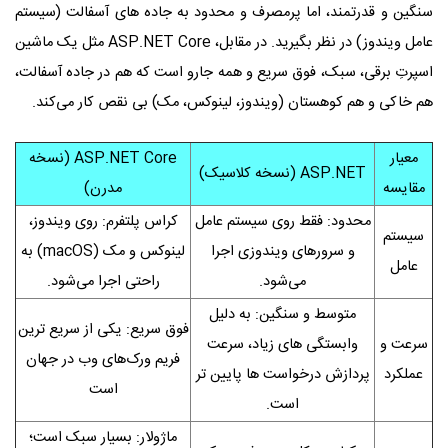
سنگین و قدرتمند، اما پرمصرف و محدود به جاده‌ های آسفالت (سیستم‌
عامل ویندوز) در نظر بگیرید. در مقابل، ASP.NET Core مثل یک ماشین
اسپرتِ برقی، سبک، فوق ‌سریع و همه ‌جارو است که هم در جاده آسفالت،
هم خاکی و هم کوهستان (ویندوز، لینوکس، مک) بی ‌نقص کار می‌کند.
معیار
ASP.NET Core (نسخه
ASP.NET (نسخه کلاسیک)
مقایسه
مدرن)
محدود: فقط روی سیستم‌ عامل
کراس‌ پلتفرم: روی ویندوز،
سیستم‌
و سرورهای ویندوزی اجرا
لینوکس و مک (macOS) به
عامل
می‌شود.
راحتی اجرا می‌شود.
متوسط و سنگین: به دلیل
فوق‌ سریع: یکی از سریع‌ ترین
سرعت و
وابستگی‌ های زیاد، سرعت
فریم‌ ورک‌های وب در جهان
عملکرد
پردازش درخواست‌ ها پایین‌ تر
است
است.
ماژولار: بسیار سبک است؛