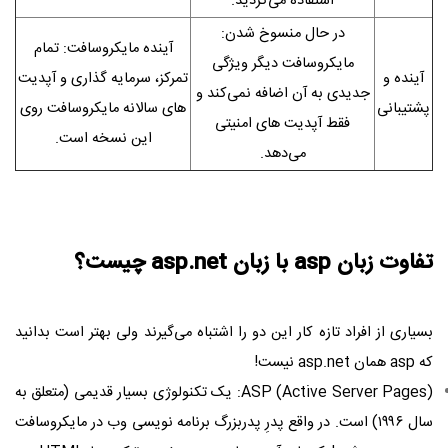
استفاده می‌کردید.
در حال منسوخ شدن:
آینده مایکروسافت: تمام
مایکروسافت دیگر ویژگی
آینده و
تمرکز، سرمایه‌ گذاری و آپدیت‌
جدیدی به آن اضافه نمی‌کند و
پشتیبانی
های سالانه مایکروسافت روی
فقط آپدیت‌ های امنیتی
این نسخه است.
می‌دهد.
تفاوت زبان asp با زبان asp.net چیست؟
بسیاری از افراد تازه‌ کار این دو را اشتباه می‌گیرند ولی بهتر است بدانید
که asp همان asp.net نیست!
ASP (Active Server Pages): یک تکنولوژی بسیار قدیمی (متعلق به
سال ۱۹۹۶) است. در واقع پدرِ پدربزرگ برنامه ‌نویسی وب در مایکروسافت