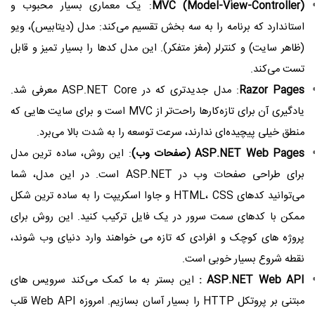
MVC (Model-View-Controller)
: یک معماری بسیار محبوب و
استاندارد که برنامه را به سه بخش تقسیم می‌کند: مدل (دیتابیس)، ویو
(ظاهر سایت) و کنترلر (مغز متفکر). این مدل کدها را بسیار تمیز و قابل
تست می‌کند.
Razor Pages
: مدل جدیدتری که در ASP.NET Core معرفی شد.
یادگیری آن برای تازه‌کارها راحت‌تر از MVC است و برای سایت‌ هایی که
منطق خیلی پیچیده‌ای ندارند، سرعت توسعه را به شدت بالا می‌برد.
ASP.NET Web Pages (صفحات وب)
: این روش، ساده ‌ترین مدل
برای طراحی صفحات وب در ASP.NET است. در این مدل، شما
می‌توانید کدهای HTML، CSS و جاوا اسکریپت را به ساده‌ ترین شکل
ممکن با کدهای سمت سرور در یک فایل ترکیب کنید. این روش برای
پروژه‌ های کوچک و افرادی که تازه می ‌خواهند وارد دنیای وب شوند،
نقطه شروع بسیار خوبی است.
ASP.NET Web API :
این بستر به ما کمک می‌کند سرویس ‌های
مبتنی بر پروتکل HTTP را بسیار آسان بسازیم. امروزه Web API قلب