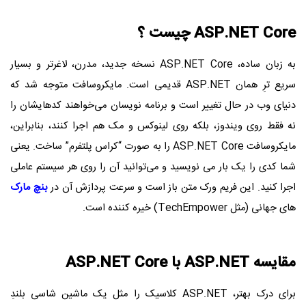
ASP.NET Core چیست ؟
به زبان ساده، ASP.NET Core نسخه جدید، مدرن، لاغرتر و بسیار
سریع‌ ترِ همان ASP.NET قدیمی است. مایکروسافت متوجه شد که
دنیای وب در حال تغییر است و برنامه ‌نویسان می‌خواهند کدهایشان را
نه فقط روی ویندوز، بلکه روی لینوکس و مک هم اجرا کنند، بنابراین،
مایکروسافت ASP.NET Core را به صورت “کراس‌ پلتفرم” ساخت. یعنی
شما کدی را یک بار می ‌نویسید و می‌توانید آن را روی هر سیستم‌ عاملی
اجرا کنید. این فریم ‌ورک متن‌ باز است و سرعت پردازش آن در
بنچ مارک
های جهانی (مثل TechEmpower) خیره‌ کننده است.
مقایسه ASP.NET با ASP.NET Core
برای درک بهتر، ASP.NET کلاسیک را مثل یک ماشین شاسی ‌بلندِ