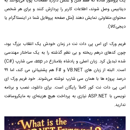
یک بروشور ساده که فقط متن و عکس دارد)، صفحات پویا می‌توانند به
دیتابیس وصل شوند، اطلاعات کاربر را پردازش کنند و برای هر شخص
محتوای متفاوتی نمایش دهند (مثل صفحه پروفایل شما در اینستاگرام یا
دیجی‌کالا).
فریم‌ ورک ای اس پی دات نت در زمان خودش یک انقلاب بزرگ بود،
چون کدهای درهم ‌ریخته و بی ‌نظمِ گذشته را به یک ساختار مهندسی
‌شده تبدیل کرد. زبان اصلی و پادشاه بلامنازع در asp، سی ‌شارپ (#C)
است. البته از زبان ‌های VB.NET و #F هم پشتیبانی می کند، اما ۹۹
درصد پروژه‌ ها با همان سی‌ شارپ نوشته می‌شوند. خود فریم ‌ورک ای
اس پی دات نت کور کاملاً رایگان است. برای دانلود، نصب و برنامه
‌نویسی با ASP.NET نیازی به پرداخت هیچ هزینه‌ای به مایکروسافت
ندارید.