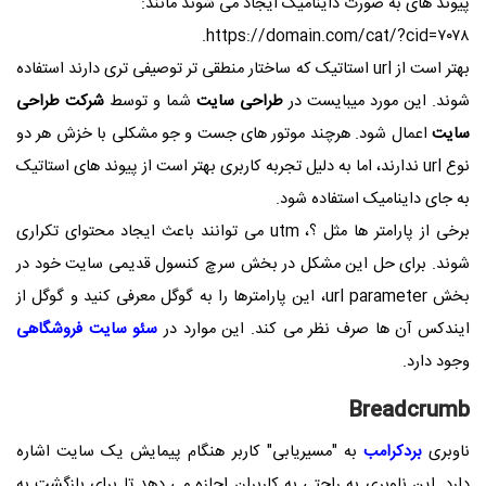
پیوند های به صورت داینامیک ایجاد می شوند مانند:
https://domain.com/cat/?cid=۷۰۷۸.
بهتر است از url استاتیک که ساختار منطقی تر توصیفی تری دارند استفاده
شوند. این مورد میبایست در
طراحی سایت
شما و توسط
شرکت طراحی
سایت
اعمال شود. هرچند موتور های جست و جو مشکلی با خزش هر دو
نوع url ندارند، اما به دلیل تجربه کاربری بهتر است از پیوند های استاتیک
به جای داینامیک استفاده شود.
برخی از پارامتر ها مثل ؟،
utm
می توانند باعث ایجاد محتوای تکراری
شوند. برای حل این مشکل در بخش سرچ کنسول قدیمی سایت خود در
بخش
url parameter
، این پارامترها را به گوگل معرفی کنید و گوگل از
ایندکس آن ها صرف نظر می کند. این موارد در
سئو سایت فروشگاهی
وجود دارد.
Breadcrumb
ناوبری
بردکرامب
به "مسیریابی" کاربر هنگام پیمایش یک سایت اشاره
دارد. این ناوبری به راحتی به کاربران اجازه می دهد تا برای بازگشت به