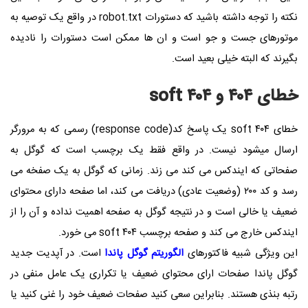
نکته را توجه داشته باشید که دستورات robot.txt در واقع یک توصیه به
موتورهای جست و جو است و ان ها ممکن است دستورات را نادیده
بگیرند که البته خیلی بعید است.
خطای ۴۰۴ و soft ۴۰۴
خطای soft ۴۰۴ یک پاسخ کد(response code) رسمی که به مرورگر
ارسال میشود نیست. در واقع فقط یک برچسب است که گوگل به
صفحاتی که ایندکس می کند می زند. زمانی که گوگل به یک صفخه می
رسد و کد ۲۰۰ (وضعیت عادی) دریافت می کند، اما صفحه دارای محتوای
ضعیف یا خالی است و در نتیجه گوگل به صفحه اهمیت نداده و آن را از
ایندکس خارج می کند و صفحه برچسب soft ۴۰۴ می خورد.
این ویژگی شبیه فاکتورهای
الگوریتم گوگل پاندا
است. در آپدیت جدید
گوگل پاندا صفحات ارای محتوای ضعیف یا تکراری یک عامل منفی در
رتبه بنذی هستند. بنابراین سعی کنید صفحات ضعیف خود را غنی کنید یا