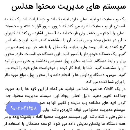
سیستم های مدیریت محتوا هدلس
طراحی سایت
یک وب سایت دو لایه اصلی دارد. لایه بک اند و لایه فرانت اند. بک اند به
سایت ساز
قسمتی از وب سایت اشاره می کند که درون سرور قرار داشته و محاسبات
طراحی سایت اختصاصی
اصلی را انجام می دهد. ولی فرانت اند به قسمتی اشاره می کند که کاربران
طراحی سایت فروشگاهی
با آن در تعامل بوده و می توانند آن را مشاهده کنند. شاید این جمله کمی
گیج کننده به نظر برسد ولی، بیایید یک مثال را با هم در این زمینه بررسی
طراحی سایت فروشگاهی ارزان
کنیم. یک دستگاه خودپرداز را تصور کنید. این دستگاه دو قسمت دارد. مخزن
پنل اس ام اس
پول و رابط دستگاه. شما به مخزن پول دسترسی نداشته و حتی نمی توانید
آن را مشاهده کنید. شما با رابط کار کرده و درخواست های خود را ثبت می
بازار آنلاین قلاب
کنید. سپس، دستگاه پردازش ها را انجام داده و از مخزن پول، مبلغ مورد نظر
بهینه سازی سایت
را برای شما آماده می کند.
امکانات سایت ها
در یک CMS هدلس، شما می توانید هر کدام از این لایه ها را به صورت
جداگانه تغییر دهید. دلیل اصلی ایجاد این سیستم مدیریت محتوا، جدا
قالب سایت پیش ساخته
کردن لایه های مختلف وب سایت و تغییر آنها به صورت دلخواه است. این
مقالات
۰۲۱-۴۱۶۵۸
سیستم مدیریت محتوا می تواند کاربردی باشد. ولی، برای کار با آن شما باید
واریز وجه آنلاین
دانش فنی داشته باشد. این سیستم مدیریت محتوا کاملا داینامیک بوده و در
همه دستگاه ها یکسان نمایش داده می شود. توسعه دهندگان با استفاده از
قوانین مقررات