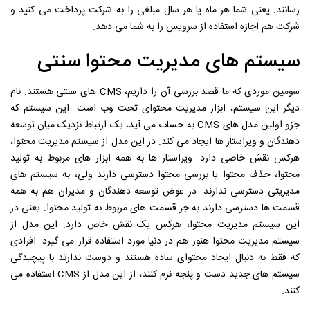
رسانند. یعنی شما هر ماه یا هر سال مبلغی را به شرکت پرداخت می کنید و
شرکت هم اجازه استفاده از سرویس را به شما می دهد.
سیستم های مدیریت محتوا سنتی
سومین موردی که ما قصد بررسی آن را داریم، CMS های سنتی هستند. نام
دیگر این سیستم، ابزار مدیریت محتوای تحت وب است. این سیستم که
جزو اولین مدل های CMS به حساب می آید، یک ارتباط نزدیک میان توسعه
دهندگان و ویراستار ها ایجاد می کند. در این مدل از سیستم مدیریت محتوا،
هرکس نقش خاصی دارد. ویراستار ها به همه ابزار های مربوط به تولید
محتوا، حذف محتوا یا بررسی محتوا دسترسی دارند ولی، به سیستم های
مدیریتی دسترسی ندارند. در عوض توسعه دهندگان و مدیران هم به همه
قسمت ها دسترسی دارند به جز قسمت های مربوط به تولید محتوا. یعنی در
این سیستم مدیریت محتوا، هرکس یک نقش خاص دارد. این مدل از
سیستم مدیریت محتوا هنوز هم در دنیا مورد استفاده قرار می گیرد. افرادی
که فقط به دنبال ایجاد محتوای ساده هستند و دوست ندارند با پیچیدگی
سیستم های جدید دست و پنجه نرم کنند، از این مدل از CMS استفاده می
آدرس:
عباس آباد،بخارست خیابان دوم،پلاک ۸ واحد ۱۰
کنند.
تلفن :
۴۱۶۵۸-۰۲۱