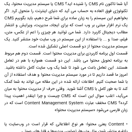
آیا شما تاکنون نام CMS را شنیده اید؟ CMS یا سیستم مدیریت محتوا، یک
تکنولوژی فوق العاده به حساب می آید که دنیای اینترنت را متحول کرد. اگر
بخواهیم این سیستم را به زبان ساده برای شما شرح دهیم، باید بگوییم CMS
یک نرم افزار مبتنی بر وب است که برای ایجاد، مدیریت، ویرایش و انتشار
مطالب دیجیتال کاربرد دارد. شما می توانید هر چیزی را اعم از عکس، متن،
فیلم، صدا و ... با استفاده از این سیستم در وب سایت خود منتشر کنید. یک
سیستم مدیریت محتوا از دو قسمت اصلی تشکیل شده است.
قسمت اول برنامه کاربردی برای مدیریت محتوا است. قسمت دوم هم مربوط
به برنامه تحویل محتوا می باشد. این دو قسمت همواره با هم در تعامل
هستند. این تعامل باعث می شود تا شما یک وب سایت کامل داشته باشید.
امروز ما قصد داریم تا در مورد سیستم مدیریت محتوا و هدف استفاده از آن
با شما صحبت کنیم. اطلاعات ارائه شده در این مقاله می تواند به شما کمک
کند تا به طور کامل با CMS آشنا شوید. وقتی حرف از مدیریت محتوا به میان
می‌آید، اغلب سوال این است که CMS چیست و چرا اینقدر اهمیت پیدا
کرده؟ CMS مخفف عبارت Content Management System است که در
زبان فارسی می‌شود «سیستم مدیریت محتوا»
• Content یعنی محتوا؛ هر نوع اطلاعاتی که قرار است در وب‌سایت یا
پلتفرم منتشر شود، مثل متن‌ها، تصاویر، ویدیوها و فایل‌های صوتی.