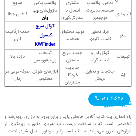
تماس، واتساپ
مشتری
واتسپ‌پلاس
سریع
سیستم مدیریت
اتصال به
ماژول‌های
وب
انبارداری
کاهش خطا
موجودی
سفارش‌گیری
وان
گوگل سرچ
ابزار تحلیل
تولید محتوای
جذب ارگانیک
سئو
کنسول
،
کلمات کلیدی
هدفمند
کاربر
KWFinder
گوگل ادز و
جذب سریع
تبلیغات
تبلیغات
بازده بالا
اینستاگرام
مشتری
پی‌پرفورمنس
مدیریت
چت‌بات و تحلیل
ابزارهای هوش
صرفه‌جویی در
AI
خودکار
فروش
مصنوعی
زمان
مشتریان
۰۲۱-۴۱۶۵۸
نتیجه‌گیری
راه‌ اندازی پت شاپ آنلاین فرصتی پایدار برای ورود به بازاری رو‌به‌رشد و
تخصصی است که با شناخت درست، برنامه‌ریزی دقیق و بهره‌گیری از
ابزارهای مدرن می‌تواند به یک کسب‌وکار سودآور تبدیل شود. انتخاب