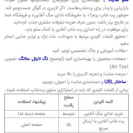
سئو سایت
یا بهینه‌سازی برای موتورهای جست‌وجو، ستون فقرات
بازاریابی پایدار برای پت‌شاپ‌هاست. اگر کاربری در گوگل جست‌وجو کند:
«چطور پت شاپ بزنم؟» یا «فروشگاه غذای سگ آنلاین» و فروشگاه شما
در نتایج برتر باشد، بدون صرف هزینه تبلیغات مشتری جذب کرده‌اید.
برای موفقیت در راه‌ اندازی پت شاپ آنلاین با کمک سئو باید:
• تحقیق کلمات کلیدی مرتبط با حیوانات، غذا، نژاد و لوازم جانبی انجام
دهید
• مقالات آموزشی و بلاگ تخصصی تولید کنید
• صفحات محصول را بهینه‌سازی کنید (توضیح،
تگ تایتل
،
متاتگ
، تصویر،
Alt Text)
• سرعت سایت و تجربه کاربری را بالا ببرید
•
ساختار URL
و دسته‌بندی سایت را اصولی بچینید
برخی از کلمات کلیدی که باید در استراتژی سئوی پت‌شاپ استفاده شوند:
سطح
کلمه کلیدی
پیشنهاد استفاده
رقابت
خرید غذای سگ آنلاین
متوسط
صفحه دسته غذا
پت شاپ آنلاین با ارسال
بالا
صفحه اصلی
سریع