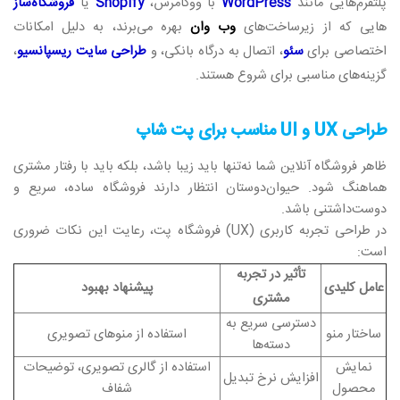
پلتفرم‌هایی مانند
WordPress
با ووکامرس،
Shopify
یا
فروشگاه‌ساز
هایی که از زیرساخت‌های
وب وان
بهره می‌برند، به دلیل امکانات
اختصاصی برای
سئو
، اتصال به درگاه بانکی، و
طراحی سایت ریسپانسیو
،
گزینه‌های مناسبی برای شروع هستند.
طراحی UX و UI مناسب برای پت‌ شاپ
ظاهر فروشگاه آنلاین شما نه‌تنها باید زیبا باشد، بلکه باید با رفتار مشتری
هماهنگ شود. حیوان‌دوستان انتظار دارند فروشگاه ساده، سریع و
دوست‌داشتنی باشد.
در طراحی تجربه کاربری (UX) فروشگاه پت، رعایت این نکات ضروری
است:
تأثیر در تجربه
عامل کلیدی
پیشنهاد بهبود
مشتری
دسترسی سریع به
ساختار منو
استفاده از منوهای تصویری
دسته‌ها
نمایش
استفاده از گالری تصویری، توضیحات
افزایش نرخ تبدیل
محصول
شفاف