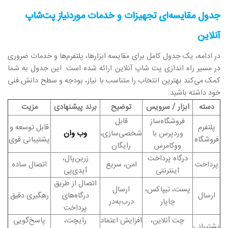
جدول مقایسه‌ای تجهیزات و خدمات موردنیاز پت‌شاپ
آنلاین
در ادامه، یک جدول کامل برای مقایسه ابزارها، پلتفرم‌ها و خدمات ضروری
در مسیر راه‌ اندازی پت شاپ آنلاین ارائه شده است. این جدول به شما
کمک می‌کند بهترین انتخاب را متناسب با نیاز، بودجه و سطح دانش فنی
خود داشته باشید:
دسته
ابزار / سرویس
توضیح
برند پیشنهادی
مزیت
فروشگاه‌ساز
قابل
پلتفرم
قابل توسعه و
وردپرس با
شخصی‌سازی،
وب وان
فروشگاه
پشتیبانی قوی
ووکامرس
رایگان
درگاه پرداخت
زرین‌پال،
پرداخت
امن، سریع
اتصال ساده
اینترنتی
آیدی‌پی
اتصال از طریق
پست، تیپاکس،
ارسال
ارسال
درگاه‌های
رهگیری دقیق
چاپار
درب‌به‌در
پرداخت
چت آنلاین،
افزایش اعتماد
رایچت،
پاسخ‌گویی
پشتیبانی