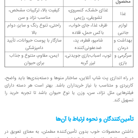
محصول
غذای خشک، کنسروی،
کیفیت بالا، ترکیبات مشخص،
غذا
تشویقی، رژیمی
مناسب نژاد و سن
لوازم
ظرف غذا، جای خواب،
راحتی، تنوع رنگ و سایز، دوام
جانبی
باکس حمل، قلاده
بالا
بهداشت و
شامپو، قطره، پد،
سازگار با پوست حیوانات، تأیید
درمان
ضدعفونی‌کننده
دامپزشکی
سرگرمی و
توپ، اسباب‌بازی جویدنی،
ایمن، مقاوم، متنوع و جذاب
بازی
لیزر گربه
برای حیوان
در راه‌ اندازی پت شاپ آنلاین، ساختار منوها و دسته‌بندی‌ها باید واضح،
کاربردی و متناسب با نیاز خریداران باشد. بهتر است هر دسته‌ دارای
فیلترهایی مثل نژاد، سن، وزن یا نوع حیوان باشد تا تجربه خرید را
تسهیل کند.
تأمین‌کنندگان و نحوه ارتباط با آن‌ها
داشتن محصولات خوب بدون تأمین‌کننده مطمئن، به معنای تعویق در