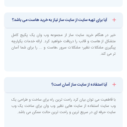
عدم نیاز به بودجه زیاد
آیا برای تهیه سایت از سایت ساز نیاز به خرید هاست می باشد؟
با قاطعیت می توان بیان کرد سایت ساز ها به مراتب از سایت های وردپرسی و
یا برنامه نویسی ارزان تر هستند و امکان تهیه آن برای تمامی افراد به راحتی
امکان پذیر است. اگر دانشی در خصوص طراحی وب سایت ندارید شاید در ابتدا
خیر در هنگام خرید سایت ساز از مجموعه وب وان یک پکیج کامل
پرداخت این هزینه برای سایت ساز به نظر شما زیاد باشد اما باید توجه داشته
متشکل از هاست و قالب را دریافت خواهید کرد. ارائه خدمات یکپارچه
باشید برای سایت های وردپرسی علاوه بر نیاز به خرید هاست و دامنه، باید قالب
پیگیری مشکلات نظیر؛ مشکلات سرور ،هاست و ... را برای شما آسان
و چندین افزونه دیگر خریداری شود. در حالی که اگر سایت ساز را خریداری
تر می کند.
نمایید دیگر با هزینه های این چنینی روبرو نخواهید شد. علاوه بر تمامی این
موارد برای کار با سایت های وردپرسی قطعا نیاز به یک فرد برای انجام پشتیبانی
دارید. شخصی که به فضای طراحی سایت اشراف داشته باشد و همین مورد
ممکن است هزینه های دیگری را برای شما رقم بزند.
آیا استفاده از سایت ساز آسان است؟
عدم نیاز به آمادگی
اگر برای راه اندازی یک وب سایت آمادگی خاصی ندارید و همیشه از ترس
با قاطعیت می توان بیان کرد راحت ترین راه برای ساخت و طراحی یک
نتوانستن شروع به کار نکرده اید انتخاب سایت ساز یک انتخاب ویژه برای شما
وب سایت استفاده از سایت هایی نظیر وب وان برای ساخت یک وب
می باشد.
سایت حرفه ای در سریع ترین و راحت ترین حالت ممکن می باشد.