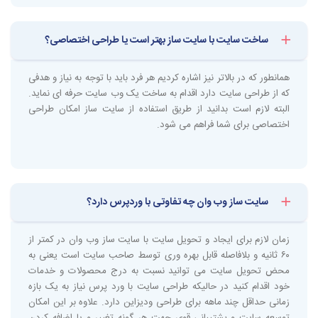
مزایای ساخت سایت با سایت ساز وب وان
ساخت سایت با سایت ساز بهتر است یا طراحی اختصاصی؟
حال که در خصوص سایت ساز اطلاعاتی را کسب کردید زمان آن است که بگوییم
با ساخت سایت در وب وان دقیقا چه مزایایی را کسب خواهید کرد.
همانطور که در بالاتر نیز اشاره کردیم هر فرد باید با توجه به نیاز و هدفی
دریافت یک پکیج کامل
که از طراحی سایت دارد اقدام به ساخت یک وب سایت حرفه ای نماید.
با استفاده از سایت ساز تمامی خدماتی را که برای ساخت سایت حرفه ای لازم
البته لازم است بدانید از طریق استفاده از سایت ساز امکان طراحی
دارید را به صورت یکجا دریافت می کنید. یعنی با تهیه سایت ساز دیگر احتیاجی
اختصاصی برای شما فراهم می شود.
به خرید هاست، دامنه و قالب ندارید و تمامی این پکیج را به صورت یکجا
دریافت خواهید کرد. حتی در این پکیج خدماتی نظیر ساخت و ایجاد ایمیل بر
روی دامنه شما ارائه خواهد شد. یکی از مزایای سایت ساز روشن بودن هزینه در
ابتدای کار می باشد و یعنی یک هزینه را در ابتدا پرداخت می کنید و دیگر نیاز به
سایت ساز وب وان چه تفاوتی با وردپرس دارد؟
صرف هزینه های جداگانه نیست.
کیفیت بالای قالب ها
زمان لازم برای ایجاد و تحویل سایت با سایت ساز وب وان در کمتر از
۶۰ ثانیه و بلافاصله قابل بهره وری توسط صاحب سایت است یعنی به
قالب هایی که برای سایت های سایت ساز ساخته و ارائه می شود معمولا دارای
محض تحویل سایت می توانید نسبت به درج محصولات و خدمات
بالاترین کیفیت می باشد و با خیالی آسوده می توانید نسبت به تهیه آن اقدام
کنید.
خود اقدام کنید در حالیکه طراحی سایت با ورد پرس نیاز به یک بازه
زمانی حداقل چند ماهه برای طراحی ودیزاین دارد. علاوه بر این امکان
بدون نیاز به دانش تخصصی