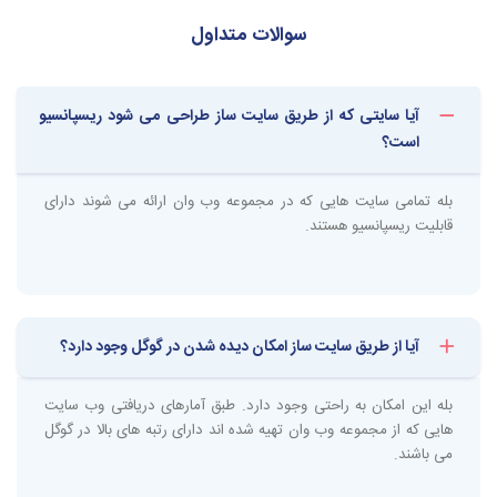
سایت ساز حرفه ای اشاره خواهیم کرد. تا با آگاهی و دانش کافی نسبت به تهیه
سوالات متداول
سایت ساز اقدام نمایید.
ساخت سایت در کوتاه ترین زمان ممکن
آیا سایتی که از طریق سایت ساز طراحی می شود ریسپانسیو
طراحی یک وب سایت با استفاده از سیستم مدیریت محتوا مانند وردپرس حداقل
است؟
نیاز به یک هفته تا ده روز زمان دارد. اما با استفاده از سایت ساز کمتر از چند
ساعت سایت مورد علاقه خود را طراحی نمایید. اگر باورتان نمی شود تنها کافی
است یکبار امتحان کنید تا شما شخصی باشید که این سایت را به افراد دیگر
بله تمامی سایت هایی که در مجموعه وب وان ارائه می شوند دارای
پیشنهاد می دهد.
قابلیت ریسپانسیو هستند.
سادگی کار با سایت ساز
شاید بتوان عنوان کرد مهم ترین ویژگی سایت ساز راحت بودن کار با آن می
باشد. هدف اصلی از سایت ساز و فروشگاه ساز، تسهیل طراحی و ساخت سایت
آیا از طریق سایت ساز امکان دیده شدن در گوگل وجود دارد؟
برای افرادی است که به زبان برنامه نویسی اشراف ندارند. با قاطعیت می توان
بیان کرد این برنامه برای افرادی که کوچک ترین سوادی در خصوص طراحی
سایت ندارند یک انتخاب درجه یک می باشد.
بله این امکان به راحتی وجود دارد. طبق آمارهای دریافتی وب سایت
نکته قابل ذکر در خصوص سایت ساز، مدیریت و پشتیبانی راحت آن است. به
هایی که از مجموعه وب وان تهیه شده اند دارای رتبه های بالا در گوگل
طور مثال اگر یک سایت فروشگاهی هستید و باید هر روز محصولاتی اضافه و کم
می باشند.
کنید و یا یک سایت خبری هستید و باید هر روز اخبار منتشر کنید، دیگر نیازی به
استخدام پشتیبان نیست و این کار به راحتی برای شما امکان پذیر است.