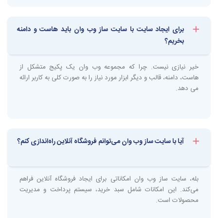
لوازم الکترونیکی را فراهم کند.
وب سایت های طراحی شده در وب وان دارای امنیت بالایی
هستند و معمولا
سئو سایت
آن ها خوب است.
برای ایجاد سایت با سایت ساز وب وان باید هاست و دامنه
در وب وان به راحتی می توانید صفحات خود را قبل از نمایش
بخریم؟
ویرایش کنید. این کار باعث می شود قبل از انتشار یک صفحه،
تمامی ایرادات آن به صورت کامل گرفته شود.
خیر نیازی نیست. چرا که مجموعه وب وان یک پکیج متشکل از
با خرید از مجموعه وب وان پشتیبانی ۲۴ ساعته دریافت خواهید
هاست، دامنه، قالب و دیگر ابزار مورد نیاز را به صورت کلی به کاربر ارائه
کرد و دیگر نگران به وجود آمدن مشکلات ناگهانی در وب سایت
می دهد.
خود نخواهید بود.
ساخت سایت با سایت ساز وب وان بهتر است یا طراحی
آیا با سایت ساز وب وان می‌توانم فروشگاه آنلاین راه‌اندازی کنم؟
اختصاصی؟
همانطور که در بالاتر نیز اشاره کردیم با استفاده از وب سایت وب وان امکان
بله، سایت ساز وب وان امکاناتی برای ایجاد فروشگاه آنلاین فراهم
ساخت انواع وب سایت اختصاصی و یا سفارشی برای شما فراهم می شود. در
می‌کند. این امکانات شامل سبد خرید، سیستم پرداخت و مدیریت
نتیجه هر فرد باید با توجه به نیاز و هدفی که از طراحی یک وب سایت دارد
محصولات است.
نسبت به طراحی آن اقدام نماید.