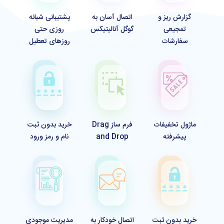
گزارش ریز و
اتصال آسان به
پشتیبانی شبانه
تمجیعی
گوگل آنالیتیکس
روزی حتی
سفارشات
روزهای تعطیل
ماژول تخفیفات
فرم ساز Drag
خرید بدون ثبت
پیشرفته
and Drop
نام و رمز ورود
خرید بدون ثبت
اتصال خودکار به
مدیریت موجودی