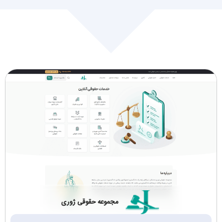
طراحی سایت مارکت
طراحی سایت زیورآلات
پلیس (2)
و اکسسوری (4)
طراحی سایت کتاب و
کیف، کفش، لباس (5)
مجله (2)
کالای دیجیتال،موبایل و
بازرگانی (3)
تبلت (5)
تجهیزات و صنعتی
چاپ,انتشارات,تبلیغات
(24)
وبسته بندی (2)
حمل و نقل و باربری
گردشگری تفریحی
(6)
وویزا (2)
مجموعه حقوقی ژوری
کافی‌شاپ و رستوران
ماشین‌آلات صنعتی
(3)
(2)