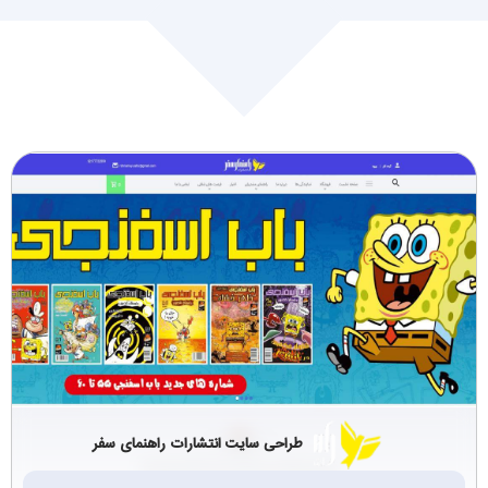
طراحی سایت مارکت
طراحی سایت زیورآلات
پلیس (2)
و اکسسوری (4)
طراحی سایت کتاب و
کیف، کفش، لباس (5)
مجله (2)
کالای دیجیتال،موبایل و
بازرگانی (3)
تبلت (5)
تجهیزات و صنعتی
چاپ,انتشارات,تبلیغات
(24)
وبسته بندی (2)
حمل و نقل و باربری
گردشگری تفریحی
(6)
وویزا (2)
طراحی سایت انتشارات راهنمای سفر
کافی‌شاپ و رستوران
ماشین‌آلات صنعتی
(3)
(2)