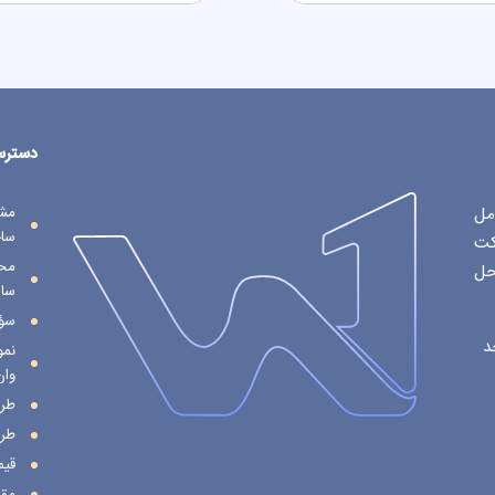
دسترس
مل
مش
ساخ
کت
محا
حل
سا
سؤا
،پلاک 8 واحد
نمو
وان
طرا
طر
قی
مقا