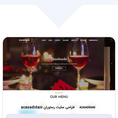
طراحی سایت مارکت
طراحی سایت زیورآلات
پلیس (2)
و اکسسوری (4)
طراحی سایت کتاب و
کیف، کفش، لباس (5)
مجله (2)
کالای دیجیتال،موبایل و
بازرگانی (3)
تبلت (5)
تجهیزات و صنعتی
چاپ,انتشارات,تبلیغات
(24)
وبسته بندی (2)
حمل و نقل و باربری
گردشگری تفریحی
(6)
وویزا (2)
طراحی سایت رستوران acasadidani
کافی‌شاپ و رستوران
ماشین‌آلات صنعتی
(3)
(2)