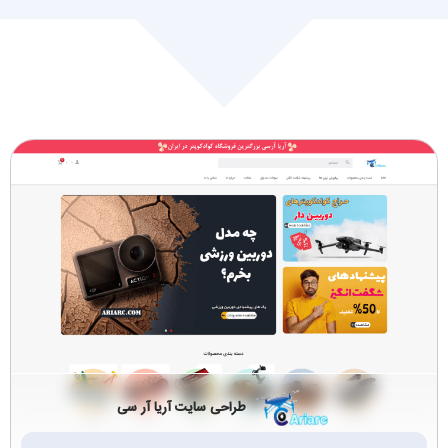
طراحی سایت مارکت
طراحی سایت زیورآلات
پلیس (2)
و اکسسوری (4)
طراحی سایت کتاب و
کیف، کفش، لباس (5)
مجله (2)
کالای دیجیتال،موبایل و
بازرگانی (3)
تبلت (5)
تجهیزات و صنعتی
چاپ,انتشارات,تبلیغات
(24)
وبسته بندی (2)
حمل و نقل و باربری
گردشگری تفریحی
(6)
وویزا (2)
طراحی سایت آریا آر سی
کافی‌شاپ و رستوران
ماشین‌آلات صنعتی
(3)
(2)