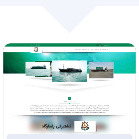
طراحی سایت مارکت
طراحی سایت زیورآلات
پلیس (2)
و اکسسوری (4)
طراحی سایت کتاب و
کیف، کفش، لباس (5)
مجله (2)
کالای دیجیتال،موبایل و
بازرگانی (3)
تبلت (5)
تجهیزات و صنعتی
چاپ,انتشارات,تبلیغات
(24)
وبسته بندی (2)
حمل و نقل و باربری
گردشگری تفریحی
(6)
وویزا (2)
کشتیرانی پاسارگاد
کافی‌شاپ و رستوران
ماشین‌آلات صنعتی
(3)
(2)