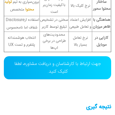
ساختار
برون‌سپاری به تیم
تولید
باکیفیت زمان‌بر
نرخ کلیک بالا
محتوا محور
محتوا
متخصص
است
هماهنگی با
افزایش اعتماد
سختی در تشخیص
استفاده از
Disclosure
ظاهر میزبان
و تعامل طبیعی
تبلیغ توسط کاربر
شفاف اما نامحسوس
محدودیت‌های
کارایی در
نرخ تعامل
انتخاب هوشمندانه
طراحی در برخی
موبایل
بسیار بالا
پلتفرم و تست
UX
اپ‌ها
جهت ارتباط با کارشناسان و دریافت مشاوره، لطفا
کلیک کنید.
نتیجه گیری