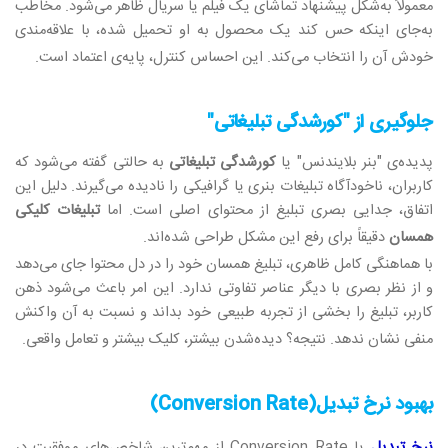
معمولاً به‌شکل پیشنهاد تماشای یک فیلم یا سریال ظاهر می‌شود. مخاطب
به‌جای اینکه حس کند یک محصول به او تحمیل شده، با علاقه‌مندی
خودش آن را انتخاب می‌کند. این احساس کنترل، پایه‌ی اعتماد است
.
جلوگیری از "کورشدگی تبلیغاتی
"
پدیده‌ی "بنر بلایندنس" یا
کورشدگی تبلیغاتی
به حالتی گفته می‌شود که
کاربران، ناخودآگاه تبلیغات بنری یا گرافیکی را نادیده می‌گیرند. دلیل این
اتفاق، جدایی بصری تبلیغ از محتوای اصلی است. اما
تبلیغات کلیکی
همسان
دقیقاً برای رفع این مشکل طراحی شده‌اند
.
با هماهنگی کامل ظاهری، تبلیغ همسان خود را در دل محتوا جای می‌دهد
و از نظر بصری با دیگر عناصر تفاوتی ندارد. این امر باعث می‌شود ذهن
کاربر، تبلیغ را بخشی از تجربه طبیعی خود بداند و نسبت به آن واکنش
منفی نشان ندهد. نتیجه؟ دیده‌شدن بیشتر، کلیک بیشتر و تعامل واقعی
.
بهبود نرخ تبدیل
(Conversion Rate)
نرخ تبدیل
یا
Conversion Rate
از مهم‌ترین شاخص‌های موفقیت در