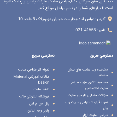
دیجیتال, سئو, سوشال مدیا,طراحی سایت, مارکت پلیس و پیامک انبوه
است تا نیازهای شما را در تمام مراحل مرتفع کند.
عباس آباد،بخارست خیابان دوم،پلاک 8 واحد 10
آدرس :
41658-021
تلفن :
دسترسي سريع
دسترسي سريع
مشاهده وب سایت های پیش
نمونه کار طراحی سایت
ساخته
مقالات آموزشی Material
محاسبه آنلاین هزینه طراحی
Design
سایت اختصاصی
نقشه سایت
سؤالات متداول طراحی سایت
فروشگاه اینترنتی قلاب
نمونه قرارداد طراحی سایت وب
پنل اس ام اس
وان
واریز وجه آنلاین
طراحی سایت ارزان