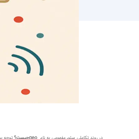
در روند تکاملی سئو، مفهومی به نام
geo
چیست؟
توجه بس