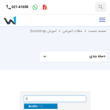
کاتالوگ
021-41658
+98-9937653151
صفحه نخست
مقالات آموزشی
آموزش Bootstrap
دسته بندی