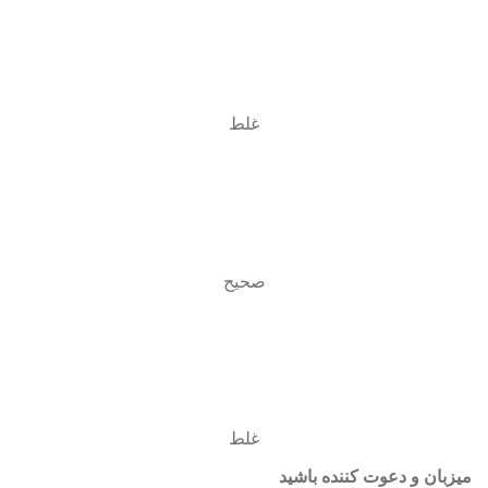
غلط
صحیح
غلط
میزبان و دعوت کننده باشید