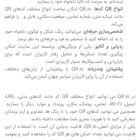
ثبت‌نام، به سرعت کد QR دلخواه خود را بسازید.
انواع QR کدها:
QR.io امکان ساخت انواع مختلف کدهای QR
مانند لینک، متن، شماره تماس، موقعیت مکانی، فایل و… را فراهم
می‌کند.
شخصی‌سازی حرفه‌ای:
می‌توانید رنگ، شکل و لوگوی دلخواه خود
را به کد اضافه کنید تا منحصر به فرد و حرفه‌ای به نظر برسد.
ردیابی و آنالیز:
یکی از ویژگی‌های برجسته این سایت، امکان
پیگیری تعداد اسکن‌ها و تحلیل رفتار کاربران است که برای
بازاریابی و کسب‌وکارها بسیار کاربردی است.
پشتیبانی چندزبانه:
QR.io با پشتیبانی از زبان‌های مختلف،
استفاده از آن را برای کاربران سراسر جهان آسان می‌کند.
در
QR.io
می توانید انواع مختلف
QR
کد مانند کدهای متنی،
URL
،
ایمیل،
Wi-Fi
، تماس، پیامک، مکان، رویداد و موارد دیگر را بسازید.
همچنین می توانید کدهای
QR
خود را با رنگ ها، تصاویر و آرم برندتان
سفارشی کنید تا با هویت بصری شما مطابقت داشته باشند.
یکی از مزایای اصلی
QR.io
، قابلیت ردیابی آن است. با استفاده از این
قابلیت، می توانید تعداد اسکن های هر
QR
کد را مشاهده کنید و بفهمید