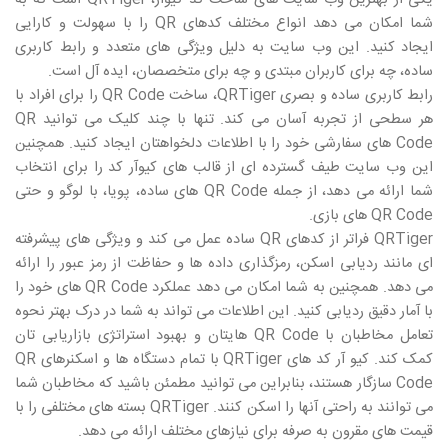
شما امکان می دهد انواع مختلف کدهای
QR
را با سهولت و کارایی
ایجاد کنید. این وب سایت به دلیل ویژگی های متعدد و رابط کاربری
ساده، چه برای کاربران مبتدی و چه برای متخصصان، ایده آل است.
رابط کاربری ساده و بصری
QRTiger
، ساخت
QR Code
را برای افراد با
هر سطحی از تجربه آسان می کند. تنها با چند کلیک می توانید
QR
Code
های سفارشی خود را با اطلاعات دلخواهتان ایجاد کنید. همچنین
این وب سایت طیف گسترده ای از قالب های کیوآر کد را برای انتخاب
شما ارائه می دهد، از جمله
QR Code
های ساده، پویا، با لوگو و حتی
QR Code
های بازی.
QRTiger
فراتر از کدهای
QR
ساده عمل می کند و ویژگی های پیشرفته
ای مانند ردیابی اسکن، رمزگذاری داده ها و حفاظت از رمز عبور را ارائه
می دهد. همچنین به شما امکان می دهد عملکرد
QR Code
های خود را
با آمار دقیق ردیابی کنید. این اطلاعات می تواند به شما در درک بهتر نحوه
تعامل مخاطبان با
QR Code
هایتان و بهبود استراتژی بازاریابی تان
کمک کند. کیو آر کد های
QRTiger
با تمام دستگاه ها و اسکنرهای
QR
Code
سازگار هستند، بنابراین می توانید مطمئن باشید که مخاطبان شما
می توانند به راحتی آنها را اسکن کنند.
QRTiger
بسته های مختلفی را با
قیمت های مقرون به صرفه برای نیازهای مختلف ارائه می دهد.