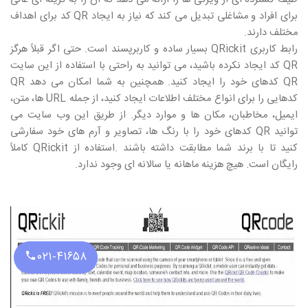
برای افراد و مشاغلی تبدیل می کند که نیاز به ایجاد
QR
کد برای اهداف
طراحی سایت
مختلف دارند.
رابط کاربری
QRickit
بسیار ساده و کاربرپسند است. حتی اگر قبلاً هرگز
سایت ساز
QR
کد ایجاد نکرده باشید، می توانید به راحتی با استفاده از این سایت
طراحی سایت اختصاصی
QR
کدهای خود را ایجاد کنید. همچنین به شما امکان می دهد
QR
طراحی سایت فروشگاهی
کدهایی را برای انواع مختلف اطلاعات ایجاد کنید، از جمله
URL
ها، متن،
ایمیل، مخاطبان، مکان ها و موارد دیگر. از طریق این وب سایت می
طراحی سایت فروشگاهی ارزان
توانید
QR
کدهای خود را با رنگ ها، تصاویر و آرم های خود سفارشی
پنل اس ام اس
کنید تا با برند شما مطابقت داشته باشند .استفاده از
QRickit
کاملاً
رایگان است. هیچ هزینه ماهانه یا سالانه ای وجود ندارد.
بازار آنلاین قلاب
بهینه سازی سایت
امکانات سایت ها
قالب سایت پیش ساخته
مقالات
۰۲۱-۴۱۶۵۸
واریز وجه آنلاین
قوانین مقررات