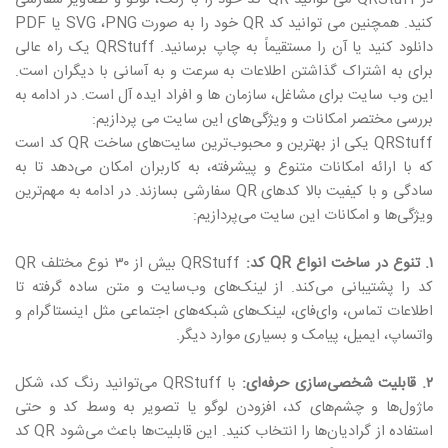
کنید. همچنین می توانید کد
QR
خود را به صورت
PNG
،
SVG
یا
PDF
دانلود کنید یا آن را مستقیماً به چاپ برسانید.
QRStuff
یک راه عالی
برای به اشتراک گذاشتن اطلاعات به سرعت و به آسانی با دیگران است.
این وب سایت برای مشاغل، سازمان ها و افراد ایده آل است. در ادامه به
بررسی مختصر امکانات و ویژگی‌های این سایت می پردازیم:
QRStuff یکی از بهترین و محبوب‌ترین سایت‌های ساخت QR کد است
که با ارائه امکانات متنوع و پیشرفته، به کاربران امکان می‌دهد تا به
سادگی و با کیفیت بالا کدهای QR سفارشی بسازند. در ادامه به مهم‌ترین
ویژگی‌ها و امکانات این سایت می‌پردازیم:
۱.
تنوع در ساخت انواع QR کد:
QRStuff بیش از ۳۰ نوع مختلف QR
کد را پشتیبانی می‌کند. از لینک‌های وب‌سایت و متن ساده گرفته تا
اطلاعات تماس، وای‌فای، لینک‌های شبکه‌های اجتماعی مثل اینستاگرام و
واتساپ، ایمیل، پیامک و بسیاری موارد دیگر.
۲. قابلیت شخصی‌سازی حرفه‌ای:
با QRStuff می‌توانید رنگ کد، شکل
ماژول‌ها و چشم‌های کد، افزودن لوگو یا تصویر به وسط کد و حتی
استفاده از گرادیان‌ها را انتخاب کنید. این قابلیت‌ها باعث می‌شود QR کد