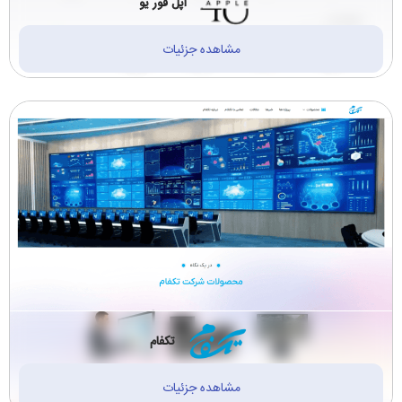
اپل فور یو
مشاهده جزئیات
تکفام
مشاهده جزئیات