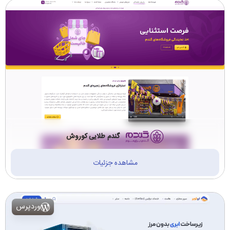
گندم طلایی کوروش
مشاهده جزئیات
وردپرس