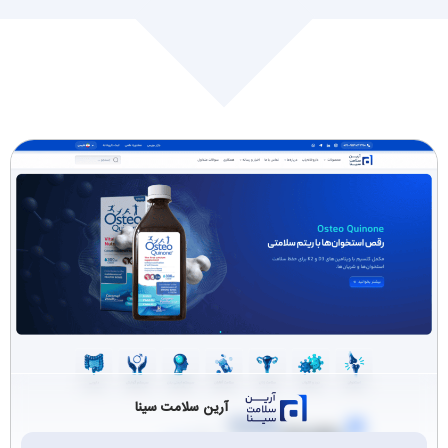
طراحی سایت مارکت
طراحی سایت زیورآلات
پلیس (2)
و اکسسوری (4)
طراحی سایت کتاب و
کیف، کفش، لباس (5)
مجله (2)
کالای دیجیتال،موبایل و
بازرگانی (3)
تبلت (5)
تجهیزات و صنعتی
چاپ,انتشارات,تبلیغات
(24)
وبسته بندی (2)
حمل و نقل و باربری
گردشگری تفریحی
(6)
وویزا (2)
آرین سلامت سینا
کافی‌شاپ و رستوران
ماشین‌آلات صنعتی
(3)
(2)