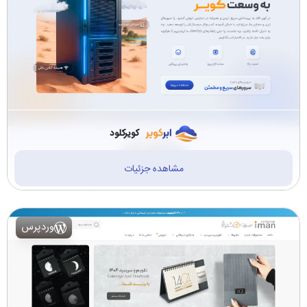
کویرکلود
مشاهده جزئیات
وردپرس