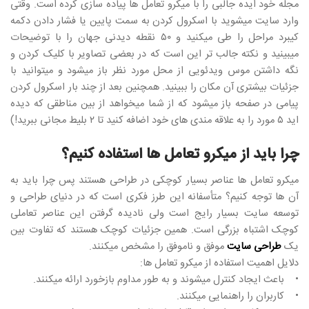
مجله خود ایده جالبی را با میکرو تعامل ها پیاده سازی کرده است. وقتی
وارد سایت میشوید با اسکرول کردن به سمت پایین یا فشار دادن دکمه
کیبرد مراحل را طی میکنید و ۵۰ نقطه دیدنی جهان را با توضیحات
میبینید و نکته جالب تر این است که در بعضی تصاویر با کلیک کردن و
نگه داشتن موس ویدئویی از محل مورد نظر باز میشود و میتوانید با
جزئیات بیشتری آن مکان را ببینید. همچنین بعد از چند بار اسکرول کردن
پیامی در صفحه باز میشود که از شما میخواهد از بین مناطقی که دیده
اید ۵ مورد را به علاقه مندی های خود اضافه کنید تا ۲ بلیط مجانی ببرید!)
چرا باید از میکرو تعامل ها استفاده کنیم؟
میکرو تعامل ها عناصر بسیار کوچکی در طراحی هستند پس چرا باید به
آن ها توجه کنیم؟ متأسفانه این طرز فکری است که در دنیای طراحی و
توسعه سایت بسیار رایج است ولی نادیده گرفتن این عناصر تعاملی
کوچک اشتباه بزرگی است. همین جزئیات کوچک هستند که تفاوت بین
یک
طراحی سایت
موفق و ناموفق را مشخص میکنند.
دلایل اهمیت استفاده از میکرو تعامل ها:
• باعث ایجاد کنترل میشوند و به طور مداوم بازخورد ارائه میکنند.
• کاربران را راهنمایی میکنند.