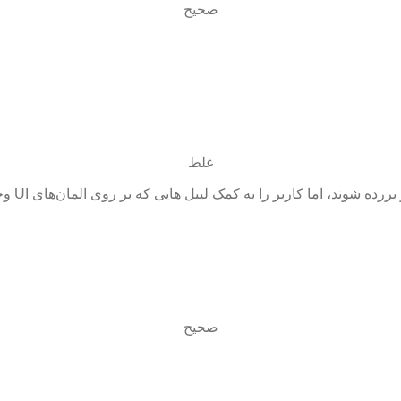
صحیح
غلط
صحیح