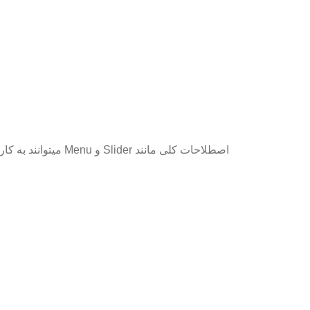
اصطلاحات کلی‌ مانند Slider و Menu میتوانند به کار بررده شوند، اما کاربر را به کمک لیبل هایی که بر روی المان‌های UI وجود دارد هدایت کنید، نه نوع المان.