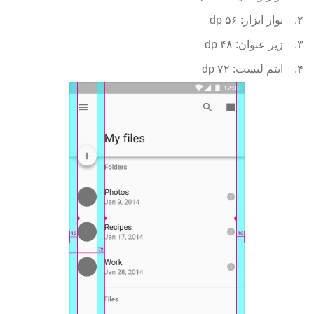
۲.
نوار ابزار: ۵۶ dp
۳.
زیر عنوان: ۴۸ dp
۴.
ایتم لیست: ۷۲ dp