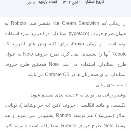
تاریخ انتشار:
تعداد بازدید:
۱۲ آبان ۱۳۹۴
۸ نفر
از زمانی که Ice Cream Sandwich منتشر شد، Roboto به
عنوان طرح حروف (typeface) استاندارد در اندروید مورد استفاده
بوده است. از زمان Froyo، برای کلیه زبان های اندروید که
Roboto آنها را پشتیبانی نمی کرد، طرح حروف Noto به عنوان
طرح استاندارد استفاده می شد. Noto همچنین طرح حروف
استاندارد برای همه زبان ها در Chrome OS می باشد.
دسته بندی زبانی
نوشتار زبانی می توانند به ۳ دسته بندی تقسیم شوند:
انگلیسی و مانند انگلیسی: حروف لاتین (به جز ویتنامی)، یونانی،
اسلاو (سیریلیک) هم توسط Roboto پشتیبانی می شوند و هم
توسط Noto. طرح حروف Roboto بسط یافته است تا بتواند کلیه