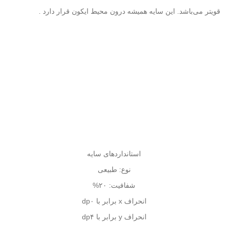
قویتر می‌باشد. این سایه همیشه درون محیط ایکون قرار دارد
.
استاندارد‌های سایه
نوع: طبیعی
شفافیت: ۲۰%
انحراف
x
برابر با ۰
dp
انحراف
y
برابر با ۴
dp