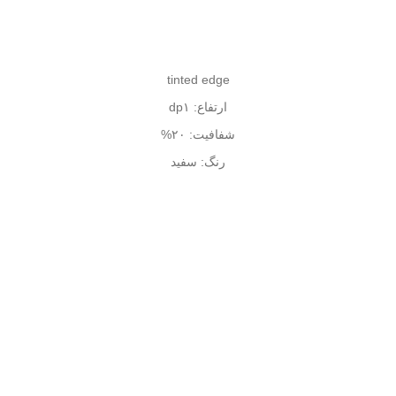
tinted edge
ارتفاع: ۱
dp
شفافیت: ۲۰%
رنگ: سفید