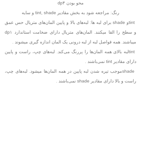
محو بودن ۴
dp
رنگ: مراجعه شود به بخش مقادیر
tint, shade
و سایه
tint
و
shade
برای لبه ها: لبه‌های بالا و پایین المان‌های متریال حس عمق
و سطح را القا میکنند. المان‌های متریال دارای ضخامت استاندارد ۱
dp
میباشند. همه فواصل لبه از لبه درونی‌ یک المان اندازه گیری میشوند
.
tint
لبه بالای همه المان‌ها را پررنگ می‌کند. لبه‌های چپ، راست و پایین
دارای مقادیر
tint
نمی‌باشند
.
shade
موجب تیره شدن لبه پایین در همه المان‌ها میشود. لبه‌های چپ،
راست و بالا دارای مقادیر
shade
نمی‌باشند
.