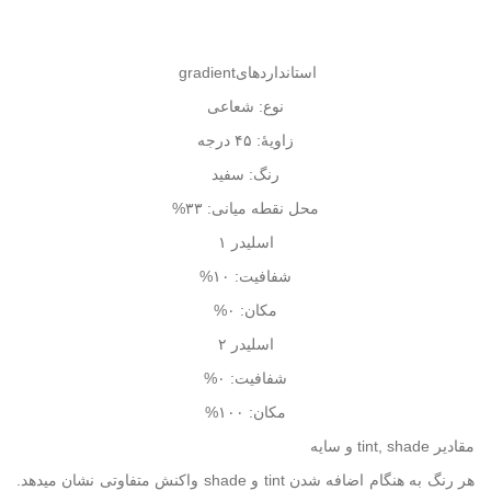
استاندارد‌های
gradient
نوع: شعاعی
زاویهٔ: ۴۵ درجه
رنگ: سفید
محل نقطه میانی: ۳۳%
اسلیدر ۱
شفافیت: ۱۰%
مکان: ۰%
اسلیدر ۲
شفافیت: ۰%
مکان: ۱۰۰%
مقادیر
tint, shade
و سایه
هر رنگ به هنگام اضافه شدن
tint
و
shade
واکنش متفاوتی نشان میدهد.