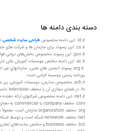
دسته بندی دامنه ها
id.ir. این دامنه مخصوص
طراحی سایت شخصی
ت
co.ir. این پسوند برای سازمان ها و شرکت های خصوصی که ثبت شده باشند استفاده می شود.
gov.ir. این پسوند مخصوص بخش‌های دولتی قوای سه گانه ی جمهوری اسلامی ایران است. ارائه درخواست کتبی در سربرگ موسسه الزامی است.
ac.ir. اين دامنه مختص موسسات آموزش عالی دارای مجوز وزارت علوم، وزارت بهداشت، مجلس شورای اسلامی، شورای عالی انقلاب فرهنگی بوده و ارائه کپی مجوز مذکور الزامی است
.org.ir پسوند انجمن های علمی، سازمانهاي 
روزنامه رسمی موسسه الزامی است.
sch.ir. مخصوص مدارس، موسسات آموزشی زیر نظر وزارت آموزش و پرورش جمهوري اسلامي ايران بوده و ارائه کپی مجوز مذکور و درخواست کتبی در سربرگ موسسه الزامی است.
tv. در فضای مجازی آن را مخفف television دانسته‌اند و شبکه‌ها و سایت‌های مرتبط با تلویزیون از آن استفاده می‌کنند.
net.ir. اين دامنه مخصوص شرکتهای ارائه دهنده خدمات شبکه و isp ها است و باید کپی مجوز isp را ارائه دهند.
com. مخفف company یا commercial به معنای تجاری یا شرکت است. دامنه دات کام رایج‌ ترین دامنه مورد استفاده در اینترنت است.
org. مخفف organization سازمان است. معمولاً سازمان‌ها و نهادهای غیرانتفاعی از این دامنه استفاده می‌کنند.
net. مخفف netweork شبکه است و توسط شبکه‌ها و شرکت‌های اینترنتی مورد استفاده قرار می‌گیرد.
biz. مخفف business و مختص سایت‌های تجاری و تبلیغاتی است.