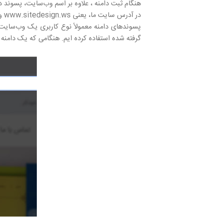
هنگام ثبت دامنه ، علاوه بر اسم وب‌سایت، پسوند د
در آدرس سایت ما، یعنی www.sitedesign.ws واژه sitedesigne نام دامنه و .ws پسوند دامنه است.
گرفته شده استفاده کرده ایم. هنگامی که یک دامنه