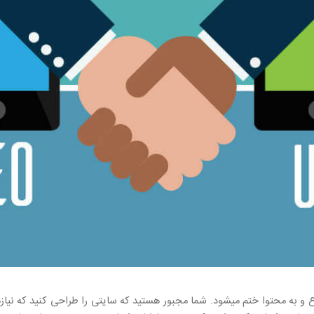
و به محتوا ختم میشود. شما مجبور هستید که سایتی را طراحی کنید که نیازها