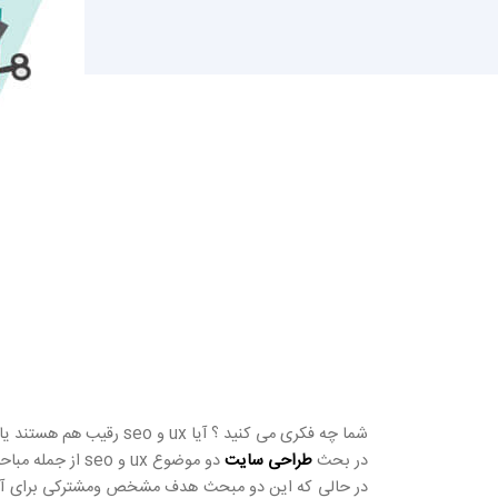
شما چه فکری می کنید ؟ آیا ux و seo رقیب هم هستند یا همراه هم ؟
در بحث
طراحی سایت
دو موضوع ux و seo از جمله مباحث مهم و بسیار موثری هستند.