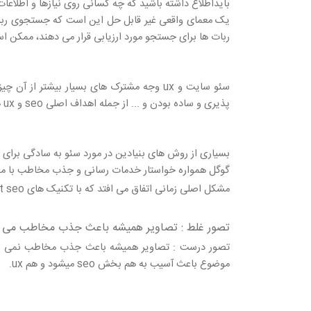
بایداطلاع داشته باشید که چه کسانی روی نیازها و اطلاع
یک معمای واقعی غیر قابل حل این است که جستجوی ربات ه
ربات ها برای جستجو مورد ارزیابی قرار می دهند، ممکن 
سئو سایت و ux وجه مشترک های بسیار بیشتر ا
پذیری و ساده بودن و ... از جمله اهداف اصلی seo و ux هستند. اما ممکن است که شما در مورد اختلافات بین seo و ux گمراه شده باشید.
بسیاری از روش های بنیادین در مورد سئو به سادگی برای ط
گوگل همواره خواستار خدمات رسانی و جذب مخاطب با محتوای مناسب همراه با ux خوب است، و سئو کاران خواستار بالا رفتن ت
مشکل اصلی زمانی اتفاق می افتد که با تکنیک های black hat seo (
تصور غلط : تصاویر همیشه باعث جذب مخاطب می 
تصور درست : تصاویر همیشه باعث جذب مخاطب نمی شود
موضوع باعث آسیب به هم بخش seo میشود و هم ux.