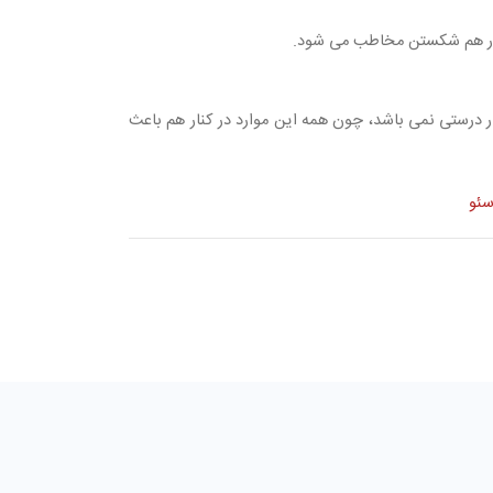
و در هم شکستن مخاطب می شود.
ui  و seo درست و خوبی داشته باشید. مقایسه و اولویت بندی این ۳ مورد کار درستی نمی باشد، چون همه این موارد در کنار هم باعث
ئو