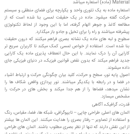
Material
(ماده) استعاره میباشد
استعاره ماده به یک تئوری واحد و یکپارچه برای فضای منطقی و سیستم
حرکت گفته میشود. ماده در یک حقیقت لمسی بنا شده است که از
مطالعه کاغذ و جوهر الهام گرفته، اما با این وجود از لحاظ تکنولوژی
پیشرفته میباشند و راه را برای تخیل و جادو باز میگذارد.
سطوح و لبه های ماده یک نشانه بصری فراهم میکنند که درون حقیقت
بنا شده است. استفاده از خواص لمسی کمک میکند تا کاربران سریع تر
کارایی آن را درک نمایند. با این حال انعطاف پذیری ماده یک کارایی
جدید فراهم میکند که بدون نقض قوانین فیزیک، در دنیای فیزیکی جای
داده میشوند.
اصول پایه نور، سطح و حرکت، کلید بیان چگونگی حرکت و ارتباط اشیاء
در فضا و در رابطه با یکدیگر میباشند. نور پردازی واقعی شکاف ها را
نشان میدهد، فضاها را از هم جدا میکند و بخش های در حرکت را
مشخص میسازد.
قدرت، گرافیک، آگاهی
المان های اصلی طراحی چاپی – تایپوگرافی، شبکه ها، فضا، مقیاس، رنگ
و استفاده از تصاویر – رفتار بصری را هدایت میکنند. این المان ها بیشتر
از این نقش دارند که تنها از نظر بصری مطلوب باشند. المان های طراحی