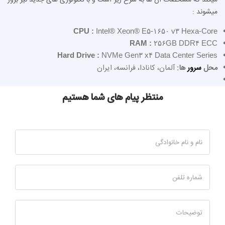
میکند که مشخصات آن ها به شرح زیر است و با تکنولوژی های جدید نیز بروز
میشوند :
CPU :
Intel® Xeon® E۵-۱۶۵۰ v۳ Hexa-Core
RAM :
۲۵۶GB DDR۴ ECC
Hard Drive :
NVMe Gen۳ x۴ Data Center Series
محل
سرور
ها
:
آلمان، کانادا، فرانسه
، ایران
منتظر پیام های شما هستیم
نام و نام خانوادگی
شماره تلفن
توضیحات