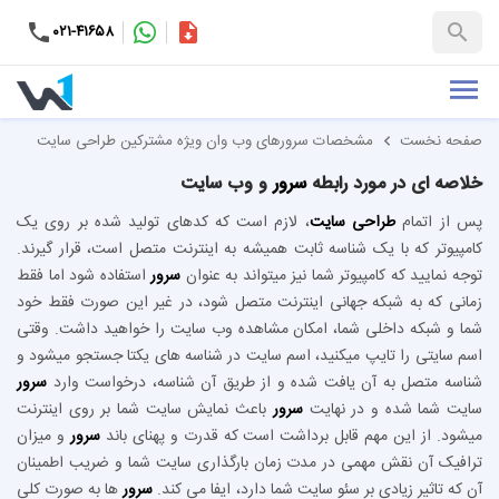
۰۲۱-۴۱۶۵۸
کاتالوگ
+۹۸-۹۹۳۷۶۵۳۱۵۱
صفحه نخست
مشخصات سرورهای وب وان ویژه مشترکین طراحی سایت
خلاصه ای در مورد رابطه
سرور
و وب سایت
پس از اتمام
طراحی سایت
، لازم است که کدهای تولید شده بر روی یک
کامپیوتر که با یک شناسه ثابت همیشه به اینترنت متصل است، قرار گیرند.
توجه نمایید که کامپیوتر شما نیز میتواند به عنوان
سرور
استفاده شود اما فقط
زمانی که به شبکه جهانی اینترنت متصل شود، در غیر این صورت فقط خود
شما و شبکه داخلی شما، امکان مشاهده وب سایت را خواهید داشت. وقتی
اسم سایتی را تایپ میکنید، اسم سایت در شناسه های یکتا جستجو میشود و
شناسه متصل به آن یافت شده و از طریق آن شناسه، درخواست وارد
سرور
سایت شما شده و در نهایت
سرور
باعث نمایش سایت شما بر روی اینترنت
میشود. از این مهم قابل برداشت است که قدرت و پهنای باند
سرور
و میزان
ترافیک آن نقش مهمی در مدت زمان بارگذاری سایت شما و ضریب اطمینان
آن که تاثیر زیادی بر سئو سایت شما دارد، ایفا می کند.
سرور
ها به صورت کلی