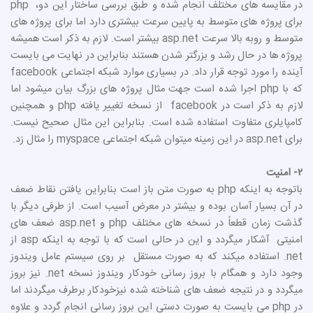
در مقایسه های مختلف انجام شده و طبق بررسی ساختار این دو، php
برای پروژه های متوسط به پایین سرعت بیشتری دارد اما برای پروژه های
متوسط و روبه بالا سرعت asp.net بیشتر است. لازم به ذکر است همیشه
پروژه ها در حال رشد و بزرگتر شدن هستند بنابراین در نهایت می بایست
آینده را مورد توجه قرار داد. در بسیاری موارد شبکه اجتماعی facebook
که با php اجرا شده است جهت مثال پروژه های بزرگ بیان میشود اما
لازم به ذکر است در facebook از نسخه تغییر یافته php و همچنین
کامپایلری متفاوت استفاده شده است. بنابراین این مثال صحیح نیست.
برای asp.net در این زمینه میتوان شبکه اجتماعی myspace را مثال زد.
۲- امنیت
باتوجه به اینکه php به صورت متن باز است بنابراین یافتن نقاط ضعف
در آن بسیار آسان بوده و بیشتر در معرض آسیب است. از طرفی دیگر با
گذشت زمان قطعاً در نسخه های مختلف php و asp.net ضعف های
امنیتی آشکار میگردد و این در حالی است که با توجه به اینکه asp از
net. استفاده میکند که به صورت مستقل بر روی سیستم عامل ویندوز
وجود دارد و همگام با بروز رسانی خودکار ویندوز نسخه net. نیز بروز
میگردد و در نتیجه ضعف های شناخته شده نیزخودکار برطرف میگردند اما
در php می بایست به صورت دستی این بروز رسانی انجام گردد و علاوه