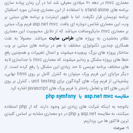
معماری mvc در دهه ۷۰ میلادی معرفی شد اما در آن زمان پیاده سازی
برنامه های stand alone با استفاده از این معماری چندان مورد استقبال
برنامه نویسان قرار نگرفت. اما با ظهور اینترنت و برنامه های مبتنی بر
وب، این معماری شانس دوباره ای یافت. asp.net mvc فریم ورک مبتنی
بر معماری mvc مایکروسافت میباشد که از دلایل محبوبیت این معماری
نظام بخشیدن به پروژه های
طراحی سایت
میباشد. معمولاً به علت
همکاری چندین تکنولوژی مختلف با هم در برنامه های مبتنی بر وب
ساختار پروژه های بزرگ پیچیده میشوند و اعمال تغییرات و همچنین رفع
خطا های پروژه مشکل و زمانبر میشوند که معماری mvc با جداسازی لایه
های مختلف برنامه نویسی تا حد زیادی این مشکل را رفع کرده است. از
دیگر مزایای این فریم ورک میتوان به کنترل کامل بر روی html نهایی،
پشتیبانی از فریم ورک های گوناگون برای unit testing ، کنترل بر روی
آدرس های url و تعامل راحتتر با فریم ورک های javascript اشاره کرد.
مقایسه asp.net mvc با php symfony
باتوجه به اینکه شرکت های زیادی نیز وجود دارند که از php استفاده
میکنند، به مقایسه asp.net و php در دو معماری مشابه بر اساس کلیدی
ترین فاکتور ها می پردازیم:
۱- سرعت