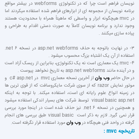
نویسان فراهم است چرا که در تکنولوژی webforms در بیشتر مواقع
برنامه نویسان از مجموعه ای از ابزارهای فراهم شده استفاده میکردند اما
در mvc هیچگونه ابزار و واسطی که ماهیتاً همراه با محدودیت هستند
وجود ندارد و برنامه نویسان کاملاً به صورت دستی اقدام به طراحی و
پیاده سازی میکنند .
۳- در نهایت باتوجه به حذف asp.net webforms در نسخه ۶ net.
استفاده از آن یک اشتباه بزرگ محسوب میشود .
۴- mvc یک معماری است نه یک تکنولوژی، بنابراین از ریسک آزاد است
و در آینده مانند asp.net webforms به تاریخ نخواهد پیوست .
در حال حاضر
وب وان
از آخرین نسخه معماری mvc در c# asp.net و
موتور نمایش razor که از سوی شرکت مایکروسافت که از قوی ترین ها
در زمینه انواع علوم رایانه ای است، استفاده میکند. با توجه به اینکه
visual basic asp.net توسط شرکت های بسیار اندکی استفاده میشود
و همچنین در نسخه ۶ net. نیز حذف شده است در اینجا مورد بررسی
قرار نمی گیرد. لازم به ذکر است visual basic طبق بررسی های انجام
گرفته در واحد فنی هیچگاه در
وب وان
مورد استفاده قرار نگرفته است.
تاریخچه mvc :