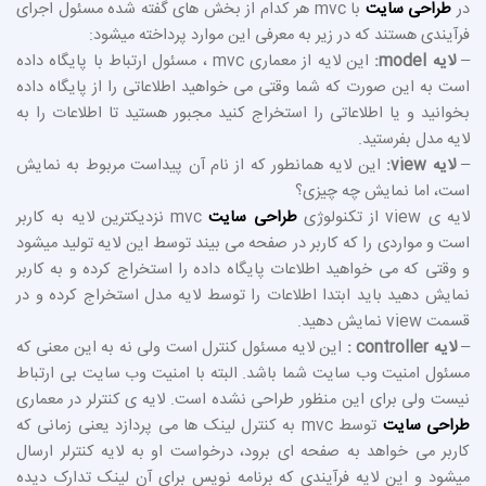
در
طراحی سایت
با mvc هر کدام از بخش های گفته شده مسئول اجرای
فرآیندی هستند که در زیر به معرفی این موارد پرداخته میشود:
–
لایه model:
این لایه از معماری mvc ، مسئول ارتباط با پایگاه داده
است به این صورت که شما وقتی می خواهید اطلاعاتی را از پایگاه داده
بخوانید و یا اطلاعاتی را استخراج کنید مجبور هستید تا اطلاعات را به
لایه مدل بفرستید.
–
لایه view:
این لایه همانطور که از نام آن پیداست مربوط به نمایش
است، اما نمایش چه چیزی؟
لایه ی view از تکنولوژی
طراحی سایت
mvc نزدیکترین لایه به کاربر
است و مواردی را که کاربر در صفحه می بیند توسط این لایه تولید میشود
و وقتی که می خواهید اطلاعات پایگاه داده را استخراج کرده و به کاربر
نمایش دهید باید ابتدا اطلاعات را توسط لایه مدل استخراج کرده و در
قسمت view نمایش دهید.
–
لایه controller :
این لایه مسئول کنترل است ولی نه به این معنی که
مسئول امنیت وب سایت شما باشد. البته با امنیت وب سایت بی ارتباط
نیست ولی برای این منظور طراحی نشده است. لایه ی کنترلر در معماری
طراحی سایت
توسط mvc به کنترل لینک ها می پردازد یعنی زمانی که
کاربر می خواهد به صفحه ای برود، درخواست او به لایه کنترلر ارسال
میشود و این لایه فرآیندی که برنامه نویس برای آن لینک تدارک دیده