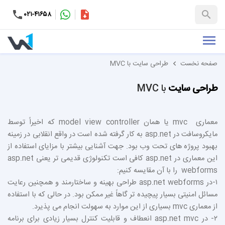
۰۲۱-۴۱۶۵۸
کاتالوگ
+۹۸-۹۹۳۷۶۵۳۱۵۱
صفحه نخست
طراحی سایت با MVC
طراحی سایت
با MVC
معماری mvc یا همان model view controller که اخیراً توسط
مایکروسافت در asp.net به کار گرفته شده است در واقع انقلابی در زمینه
بهبود پروژه های تحت وب بود. جهت آشنایی بیشتر با مزایای استفاده از
این معماری در asp.net کافی است تکنولوژی قدیمی تر یعنی asp.net
webforms را با آن مقایسه کنیم:
۱-در asp.net webforms طراحی بهینه و ساختارمند و همچنین رعایت
مسائل امنیتی بسیار پیچیده تر گاهاً غیر ممکن بود. در حالی که با استفاده
از معماری mvc بسیاری از این موارد به سهولت انجام می پذیرد.
۲- در asp.net mvc انعطاف و قابلیت کنترل بسیار زیادی برای برنامه