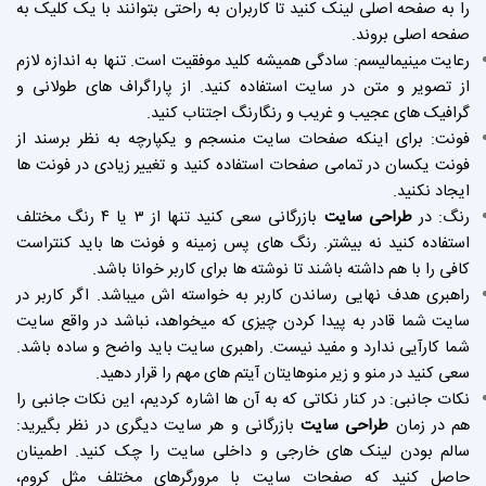
را به صفحه اصلی لینک کنید تا کاربران به راحتی بتوانند با یک کلیک به
صفحه اصلی بروند.
رعایت مینیمالیسم: سادگی همیشه کلید موفقیت است. تنها به اندازه لازم
از تصویر و متن در سایت استفاده کنید. از پاراگراف های طولانی و
گرافیک های عجیب و غریب و رنگارنگ اجتناب کنید.
فونت: برای اینکه صفحات سایت منسجم و یکپارچه به نظر برسند از
فونت یکسان در تمامی صفحات استفاده کنید و تغییر زیادی در فونت ها
ایجاد نکنید.
رنگ: در
طراحی سایت
بازرگانی سعی کنید تنها از ۳ یا ۴ رنگ مختلف
استفاده کنید نه بیشتر. رنگ های پس زمینه و فونت ها باید کنتراست
کافی را با هم داشته باشند تا نوشته ها برای کاربر خوانا باشد.
راهبری هدف نهایی رساندن کاربر به خواسته اش میباشد. اگر کاربر در
سایت شما قادر به پیدا کردن چیزی که میخواهد، نباشد در واقع سایت
شما کارآیی ندارد و مفید نیست. راهبری سایت باید واضح و ساده باشد.
سعی کنید در منو و زیر منوهایتان آیتم های مهم را قرار دهید.
نکات جانبی: در کنار نکاتی که به آن ها اشاره کردیم، این نکات جانبی را
هم در زمان
طراحی سایت
بازرگانی و هر سایت دیگری در نظر بگیرید:
سالم بودن لینک های خارجی و داخلی سایت را چک کنید. اطمینان
حاصل کنید که صفحات سایت با مرورگرهای مختلف مثل کروم،