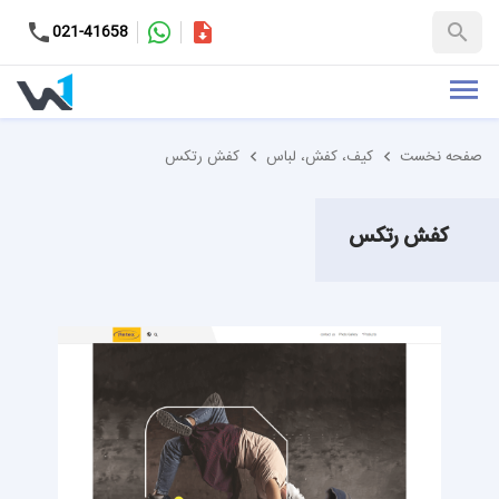
کاتالوگ
021-41658
+98-9937653151
صفحه نخست
کیف، کفش، لباس
کفش رتکس
کفش رتکس